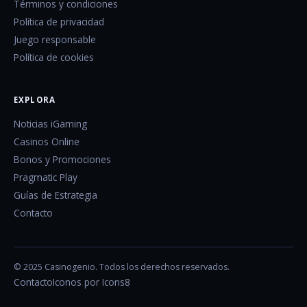
Términos y condiciones
Política de privacidad
Juego responsable
Política de cookies
EXPLORA
Noticias iGaming
Casinos Online
Bonos y Promociones
Pragmatic Play
Guías de Estrategia
Contacto
© 2025 Casinogenio. Todos los derechos reservados.
Contacto
Iconos por Icons8