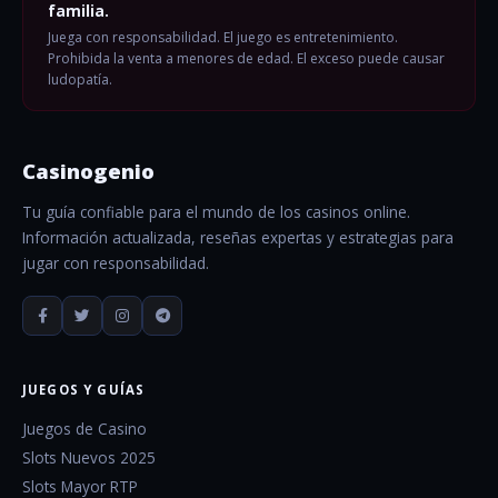
familia.
Juega con responsabilidad. El juego es entretenimiento.
Prohibida la venta a menores de edad. El exceso puede causar
ludopatía.
Casinogenio
Tu guía confiable para el mundo de los casinos online.
Información actualizada, reseñas expertas y estrategias para
jugar con responsabilidad.
JUEGOS Y GUÍAS
Juegos de Casino
Slots Nuevos 2025
Slots Mayor RTP