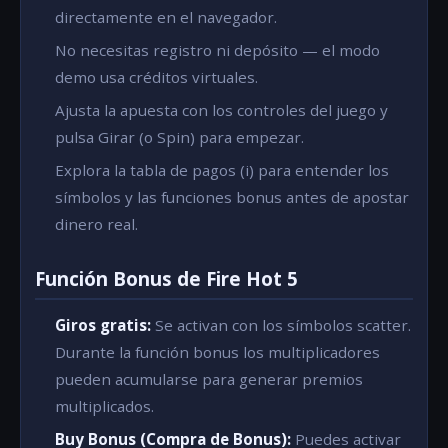
directamente en el navegador.
No necesitas registro ni depósito — el modo
demo usa créditos virtuales.
Ajusta la apuesta con los controles del juego y
pulsa Girar (o Spin) para empezar.
Explora la tabla de pagos (i) para entender los
símbolos y las funciones bonus antes de apostar
dinero real.
Función Bonus de Fire Hot 5
Giros gratis:
Se activan con los símbolos scatter.
Durante la función bonus los multiplicadores
pueden acumularse para generar premios
multiplicados.
Buy Bonus (Compra de Bonus):
Puedes activar