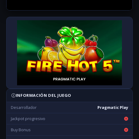
INFORMACIÓN DEL JUEGO
Desarrollador
Pragmatic Play
Jackpot progresivo
Buy Bonus