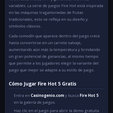
variables. La serie de juegos Fire Hot está inspirada
en las máquinas tragamonedas de frutas
tradicionales, esto se refleja en su diseño y
símbolos clásicos.
Cada comodín que aparece dentro del juego crece
hasta convertirse en un carrete salvaje,
aumentando aún más la temperatura y brindando
un gran potencial de ganancias, al mismo tiempo
que permite a los jugadores elegir la variante del
juego que mejor se adapte a su estilo de juego.
Cómo Jugar Fire Hot 5 Gratis
Entra en
Casinogenio.com
y busca
Fire Hot 5
en la galería de juegos.
Haz clic en el juego para abrir la demo gratuita