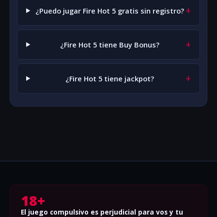
¿Puedo jugar Fire Hot 5 gratis sin registro?
¿Fire Hot 5 tiene Buy Bonus?
¿Fire Hot 5 tiene jackpot?
18+
El juego compulsivo es perjudicial para vos y tu