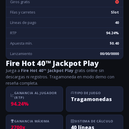
Giros gratis
Filas y carretes
Slot
Líneas de pago
40
RTP
94.24%
Apuesta mín.
$0.40
Lanzamiento
00/00/0000
Fire Hot 40™ Jackpot Play
Juega a
Fire Hot 40™ Jackpot Play
gratis online sin
descargas ni registros. Tragamoneda en modo demo con
reseña completa.
GANANCIA AL JUGADOR
TIPO DE JUEGO
(RTP)
Tragamonedas
94.24%
GANANCIA MÁXIMA
SISTEMA DE CÁLCULO
2700x
40 líneas