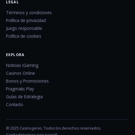
LEGAL
Términos y condiciones
Política de privacidad
Juego responsable
Política de cookies
EXPLORA
Noticias iGaming
Casinos Online
Bonos y Promociones
Pragmatic Play
Guías de Estrategia
Contacto
© 2025 Casinogenio. Todos los derechos reservados.
Contacto
Iconos por Icons8