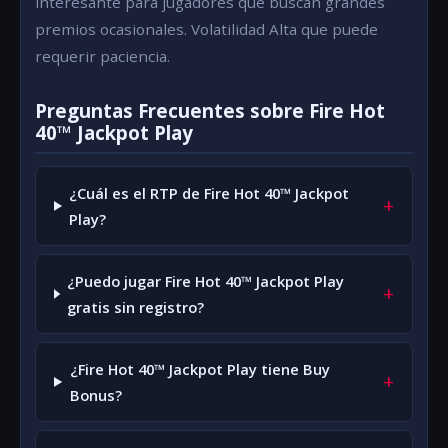
interesante para jugadores que buscan grandes
premios ocasionales. Volatilidad Alta que puede
requerir paciencia.
Preguntas Frecuentes sobre Fire Hot
40™ Jackpot Play
¿Cuál es el RTP de Fire Hot 40™ Jackpot
Play?
¿Puedo jugar Fire Hot 40™ Jackpot Play
gratis sin registro?
¿Fire Hot 40™ Jackpot Play tiene Buy
Bonus?