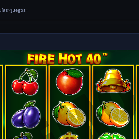
uías
Juegos