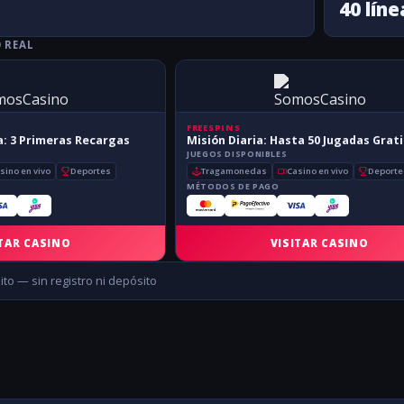
40 líne
 REAL
FREESPINS
a: 3 Primeras Recargas
Misión Diaria: Hasta 50 Jugadas Grati
JUEGOS DISPONIBLES
sino en vivo
Deportes
Tragamonedas
Casino en vivo
Deporte
MÉTODOS DE PAGO
ITAR CASINO
VISITAR CASINO
o — sin registro ni depósito