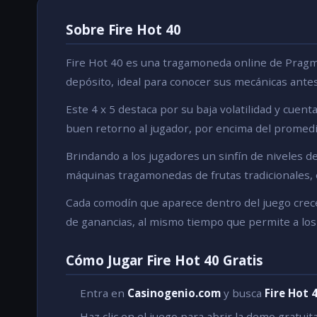
Sobre Fire Hot 40
Fire Hot 40 es una tragamoneda online de Pragma
depósito, ideal para conocer sus mecánicas antes
Este 4 x 5 destaca por su baja volatilidad y cue
buen retorno al jugador, por encima del promedi
Brindando a los jugadores un sinfín de niveles de
máquinas tragamonedas de frutas tradicionales, e
Cada comodín que aparece dentro del juego crec
de ganancias, al mismo tiempo que permite a los j
Cómo Jugar Fire Hot 40 Gratis
Entra en
Casinogenio.com
y busca
Fire Hot 
Haz clic en el juego para abrir la demo gratui