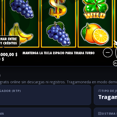
0
gratis online sin descargas ni registros. Tragamoneda en modo dem
GADOR (RTP)
TIPO DE 
Traga
MA
SISTEMA 