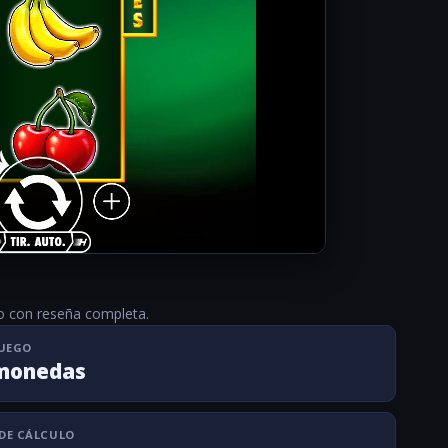
o con reseña completa.
JUEGO
monedas
DE CÁLCULO