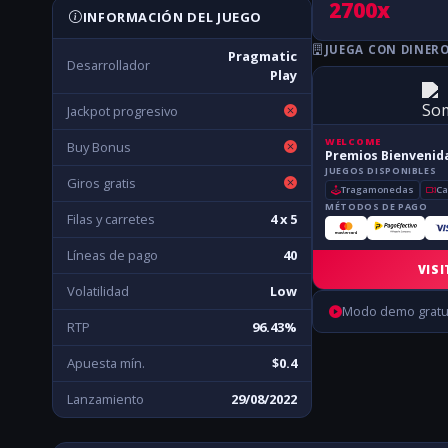
2700x
INFORMACIÓN DEL JUEGO
JUEGA CON DINERO
Pragmatic
Desarrollador
Play
Jackpot progresivo
WELCOME
Buy Bonus
Premios Bienvenid
JUEGOS DISPONIBLES
Giros gratis
Tragamonedas
Ca
MÉTODOS DE PAGO
Filas y carretes
4 x 5
Líneas de pago
40
VIS
Volatilidad
Low
Modo demo gratuit
RTP
96.43%
Apuesta mín.
$0.4
Lanzamiento
29/08/2022