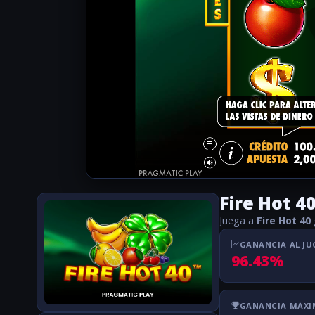
Fire Hot 4
Juega a
Fire Hot 40
GANANCIA AL JU
96.43%
GANANCIA MÁXI