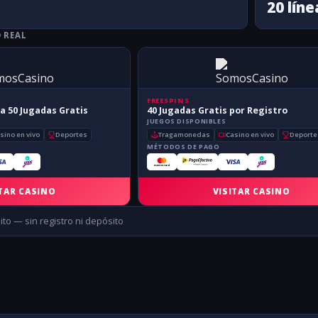
20 líne
 REAL
FREESPINS
ta 50 Jugadas Gratis
40 Jugadas Gratis por Registro
JUEGOS DISPONIBLES
sino en vivo
Deportes
Tragamonedas
Casino en vivo
Deporte
MÉTODOS DE PAGO
ITAR CASINO
VISITAR CASINO
o — sin registro ni depósito