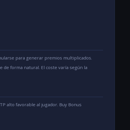
mularse para generar premios multiplicados.
 de forma natural. El coste varía según la
P alto favorable al jugador. Buy Bonus