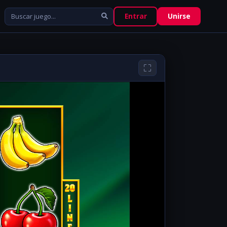
Entrar
Unirse
Buscar juego...