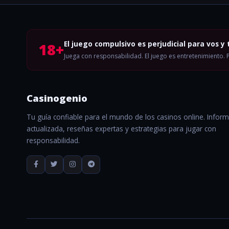
El juego compulsivo es perjudicial para vos y 
18+
Juega con responsabilidad. El juego es entretenimiento.
Casinogenio
Tu guía confiable para el mundo de los casinos online. Infor
actualizada, reseñas expertas y estrategias para jugar con
responsabilidad.