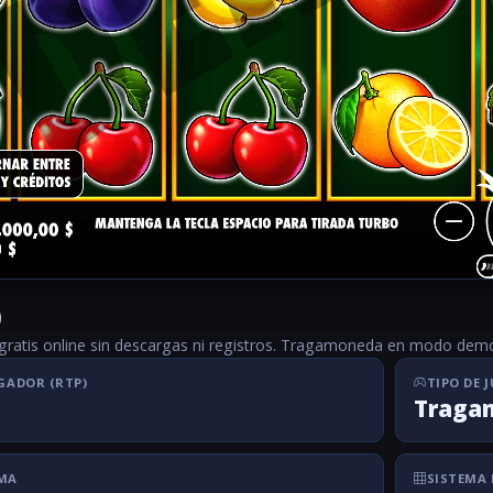
0
gratis online sin descargas ni registros. Tragamoneda en modo dem
GADOR (RTP)
TIPO DE 
Traga
MA
SISTEMA 