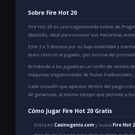
Sobre Fire Hot 20
Fire Hot 20 es una tragamoneda online de Pragma
depósito, ideal para conocer sus mecánicas antes
Este 3 x 5 destaca por su baja volatilidad y cue
buen retorno al jugador, por encima del promedi
Brindando a los jugadores un sinfín de niveles de
máquinas tragamonedas de frutas tradicionales, e
Cada comodín que aparece dentro del juego crec
de ganancias, al mismo tiempo que permite a los j
Cómo Jugar Fire Hot 20 Gratis
Entra en
Casinogenio.com
y busca
Fire Hot 
Haz clic en el juego para abrir la demo gratui