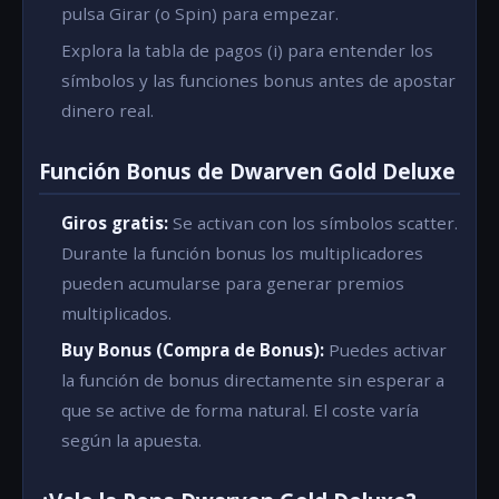
pulsa Girar (o Spin) para empezar.
Explora la tabla de pagos (i) para entender los
símbolos y las funciones bonus antes de apostar
dinero real.
Función Bonus de Dwarven Gold Deluxe
Giros gratis:
Se activan con los símbolos scatter.
Durante la función bonus los multiplicadores
pueden acumularse para generar premios
multiplicados.
Buy Bonus (Compra de Bonus):
Puedes activar
la función de bonus directamente sin esperar a
que se active de forma natural. El coste varía
según la apuesta.