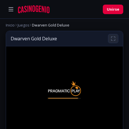
Unirse
Inicio
Juegos
Dwarven Gold Deluxe
Dwarven Gold Deluxe