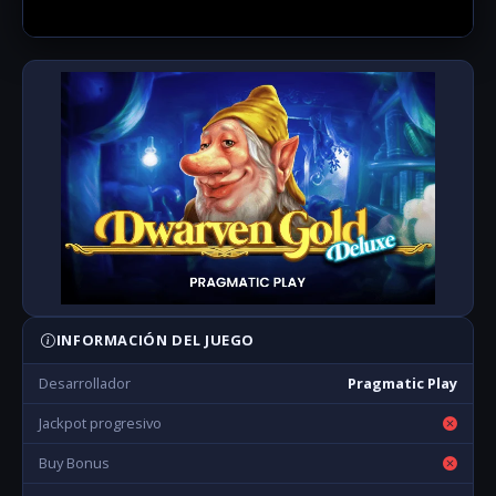
INFORMACIÓN DEL JUEGO
Desarrollador
Pragmatic Play
Jackpot progresivo
Buy Bonus