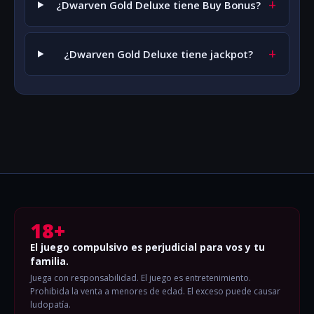
¿Dwarven Gold Deluxe tiene Buy Bonus?
¿Dwarven Gold Deluxe tiene jackpot?
18+
El juego compulsivo es perjudicial para vos y tu
familia.
Juega con responsabilidad. El juego es entretenimiento.
Prohibida la venta a menores de edad. El exceso puede causar
ludopatía.