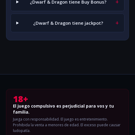
¿Dwarf & Dragon tiene Buy Bonus?
¿Dwarf & Dragon tiene jackpot?
18+
El juego compulsivo es perjudicial para vos y tu
familia.
Juega con responsabilidad. El juego es entretenimiento.
Prohibida la venta a menores de edad. El exceso puede causar
ludopatía.