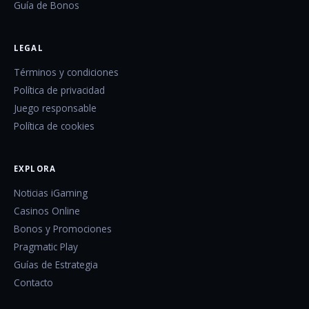
Guía de Bonos
LEGAL
Términos y condiciones
Política de privacidad
Juego responsable
Política de cookies
EXPLORA
Noticias iGaming
Casinos Online
Bonos y Promociones
Pragmatic Play
Guías de Estrategia
Contacto