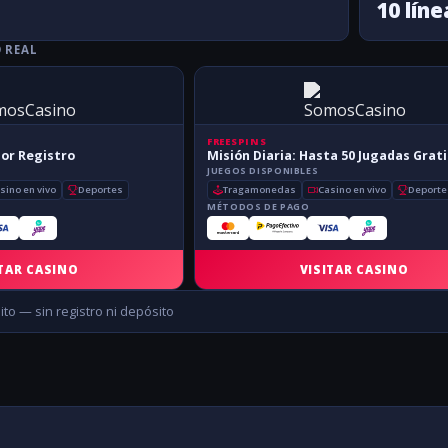
10 líne
 REAL
FREESPINS
por Registro
Misión Diaria: Hasta 50 Jugadas Grati
JUEGOS DISPONIBLES
sino en vivo
Deportes
Tragamonedas
Casino en vivo
Deporte
MÉTODOS DE PAGO
ITAR CASINO
VISITAR CASINO
o — sin registro ni depósito