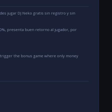
s jugar DJ Neko gratis sin registro y sin
.50%, presenta buen retorno al jugador, por
ly trigger the bonus game where only money