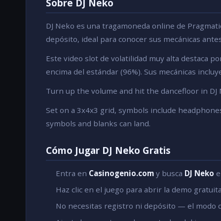
Sobre DJ Neko
DJ Neko es una tragamoneda online de Pragmatic 
depósito, ideal para conocer sus mecánicas antes
Este video slot de volatilidad muy alta destaca 
encima del estándar (96%). Sus mecánicas incluy
Turn up the volume and hit the dancefloor in DJ
Set on a 3x4x3 grid, symbols include headphone
symbols and blanks can land.
Cómo Jugar DJ Neko Gratis
Entra en
Casinogenio.com
y busca
DJ Neko
e
Haz clic en el juego para abrir la demo gratui
No necesitas registro ni depósito — el modo d