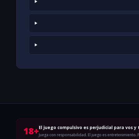
El juego compulsivo es perjudicial para vos y 
18+
Juega con responsabilidad. El juego es entretenimiento.