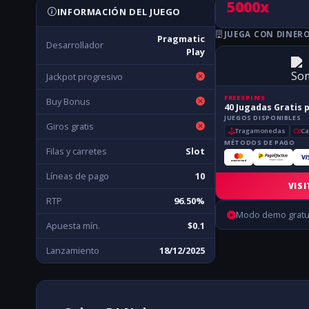
5000x
INFORMACIÓN DEL JUEGO
JUEGA CON DINERO
Pragmatic
Desarrollador
Play
Jackpot progresivo
FREESPINS
Buy Bonus
40 Jugadas Gratis 
JUEGOS DISPONIBLES
Giros gratis
Tragamonedas
Ca
MÉTODOS DE PAGO
Filas y carretes
Slot
Líneas de pago
10
VIS
RTP
96.50%
Modo demo gratuit
Apuesta mín.
$0.1
Lanzamiento
18/12/2025