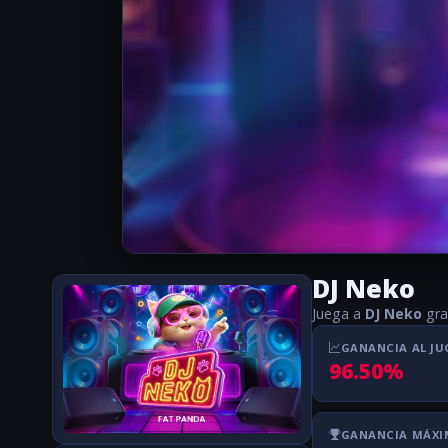
DJ Neko
Juega a
DJ Neko
gra
GANANCIA AL JU
96.50%
GANANCIA MÁXI