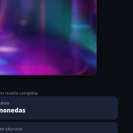
on reseña completa.
JUEGO
monedas
DE CÁLCULO