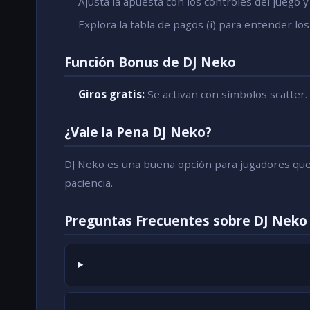
Ajusta la apuesta con los controles del juego 
Explora la tabla de pagos (i) para entender lo
Función Bonus de DJ Neko
Giros gratis:
Se activan con símbolos scatter.
¿Vale la Pena DJ Neko?
DJ Neko es una buena opción para jugadores que 
paciencia.
Preguntas Frecuentes sobre DJ Neko