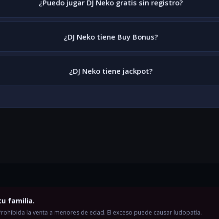
¿Puedo jugar DJ Neko gratis sin registro?
¿DJ Neko tiene Buy Bonus?
¿DJ Neko tiene jackpot?
tu familia.
 Prohibida la venta a menores de edad. El exceso puede causar ludopatía.