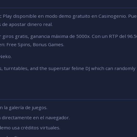
Play disponible en modo demo gratuito en Casinogenio. Puede
 de apostar dinero real.
por giros gratis, ganancia máxima de 5000x. Con un RTP del 96
en: Free Spins, Bonus Games.
 Neko.
s, turntables, and the superstar feline DJ which can random
n la galería de juegos.
ta directamente en el navegador.
emo usa créditos virtuales.