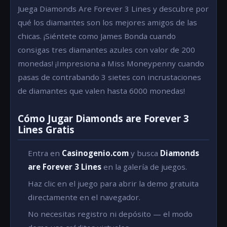
Juega Diamonds Are Forever 3 Lines y descubre por
qué los diamantes son los mejores amigos de las
chicas. ¡Siéntete como James Bonda cuando
consigas tres diamantes azules con valor de 200
monedas! ¡Impresiona a Miss Moneypenny cuando
pasas de contrabando 3 sietes con incrustaciones
de diamantes que valen hasta 6000 monedas!
Cómo Jugar Diamonds are Forever 3
Lines Gratis
Entra en
Casinogenio.com
y busca
Diamonds
are Forever 3 Lines
en la galería de juegos.
Haz clic en el juego para abrir la demo gratuita
directamente en el navegador.
No necesitas registro ni depósito — el modo