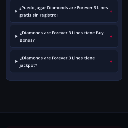
¿Puedo jugar Diamonds are Forever 3 Lines
gratis sin registro?
¿Diamonds are Forever 3 Lines tiene Buy
Bonus?
¿Diamonds are Forever 3 Lines tiene
jackpot?