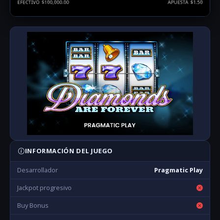
INFORMACIÓN DEL JUEGO
Desarrollador
Pragmatic Play
Jackpot progresivo
Buy Bonus