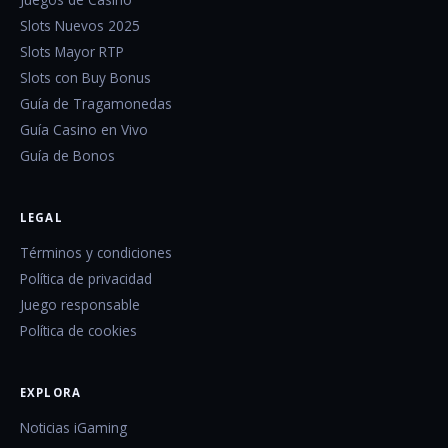
Slots Nuevos 2025
Slots Mayor RTP
Slots con Buy Bonus
Guía de Tragamonedas
Guía Casino en Vivo
Guía de Bonos
LEGAL
Términos y condiciones
Política de privacidad
Juego responsable
Política de cookies
EXPLORA
Noticias iGaming