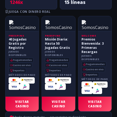
1246x
15 líneas
JUEGA CON DINERO REAL
FREESPINS
FREESPINS
WELCOME
40 Jugadas
Misión Diaria:
Premios
Gratis por
Hasta 50
Bienvenida: 3
Registro
Jugadas Gratis
Primeras
Recargas
JUEGOS
JUEGOS
DISPONIBLES
DISPONIBLES
JUEGOS
DISPONIBLES
Tragamonedas
Tragamonedas
Tragamonedas
Casino en vivo
Casino en vivo
Casino en vivo
Deportes
Deportes
Deportes
MÉTODOS DE PAGO
MÉTODOS DE PAGO
MÉTODOS DE PAGO
VISITAR
VISITAR
VISITAR
CASINO
CASINO
CASINO