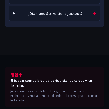
¿Diamond Strike tiene jackpot?
18+
El juego compulsivo es perjudicial para vos y tu
familia.
Juega con responsabilidad. El juego es entretenimiento.
Prohibida la venta a menores de edad. El exceso puede causar
ludopatía.