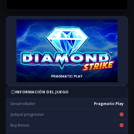
INFORMACIÓN DEL JUEGO
Desarrollador
Pragmatic Play
Jackpot progresivo
Buy Bonus