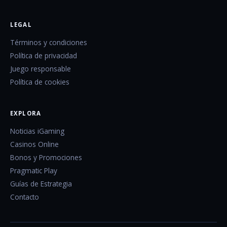
LEGAL
Términos y condiciones
Política de privacidad
Juego responsable
Política de cookies
EXPLORA
Noticias iGaming
Casinos Online
Bonos y Promociones
Pragmatic Play
Guías de Estrategia
Contacto