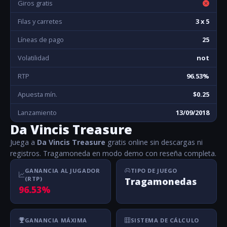
Giros gratis
Filas y carretes
3 x 5
Líneas de pago
25
Volatilidad
not
RTP
96.53%
Apuesta mín.
$0.25
Lanzamiento
13/09/2018
Da Vincis Treasure
Juega a
Da Vincis Treasure
gratis online sin descargas ni
registros. Tragamoneda en modo demo con reseña completa.
GANANCIA AL JUGADOR
TIPO DE JUEGO
(RTP)
Tragamonedas
96.53%
GANANCIA MÁXIMA
SISTEMA DE CÁLCULO