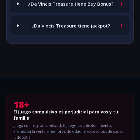
¿Da Vincis Treasure tiene Buy Bonus?
¿Da Vincis Treasure tiene jackpot?
18+
El juego compulsivo es perjudicial para vos y tu
familia.
Juega con responsabilidad. El juego es entretenimiento.
Prohibida la venta a menores de edad. El exceso puede causar
ludopatía.