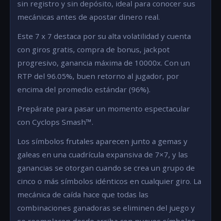
sin registro y sin depósito, ideal para conocer sus
mecánicas antes de apostar dinero real.
Este 7 x 7 destaca por su alta volatilidad y cuenta
con giros gratis, compra de bonus, jackpot
progresivo, ganancia máxima de 10000x. Con un
RTP del 96.05%, buen retorno al jugador, por
encima del promedio estándar (96%).
Prepárate para pasar un momento espectacular
con Cyclops Smash™.
Los símbolos frutales aparecen junto a gemas y
galeas en una cuadrícula expansiva de 7×7, y las
ganancias se otorgan cuando se crea un grupo de
cinco o más símbolos idénticos en cualquier giro. La
mecánica de caída hace que todas las
combinaciones ganadoras se eliminen del juego y