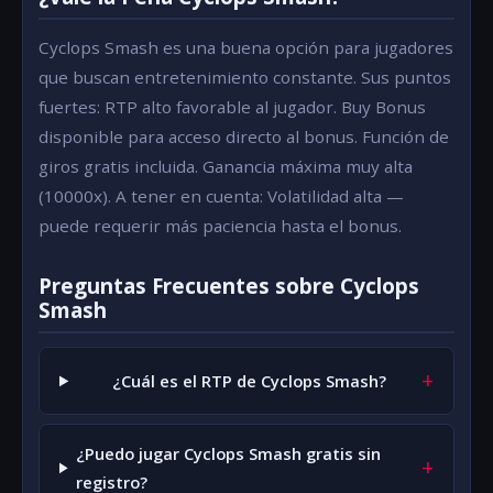
Cyclops Smash es una buena opción para jugadores
que buscan entretenimiento constante. Sus puntos
fuertes: RTP alto favorable al jugador. Buy Bonus
disponible para acceso directo al bonus. Función de
giros gratis incluida. Ganancia máxima muy alta
(10000x). A tener en cuenta: Volatilidad alta —
puede requerir más paciencia hasta el bonus.
Preguntas Frecuentes sobre Cyclops
Smash
¿Cuál es el RTP de Cyclops Smash?
¿Puedo jugar Cyclops Smash gratis sin
registro?