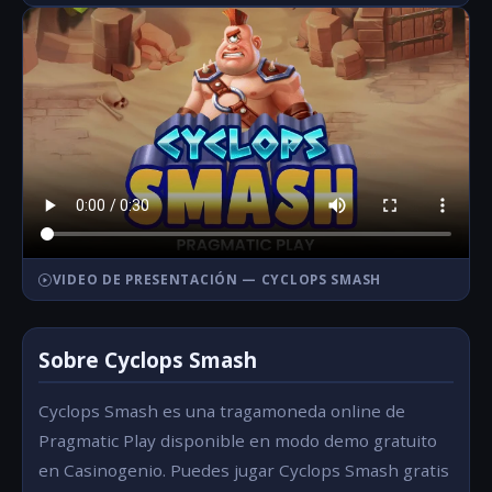
VIDEO DE PRESENTACIÓN — CYCLOPS SMASH
Sobre Cyclops Smash
Cyclops Smash es una tragamoneda online de
Pragmatic Play disponible en modo demo gratuito
en Casinogenio. Puedes jugar Cyclops Smash gratis