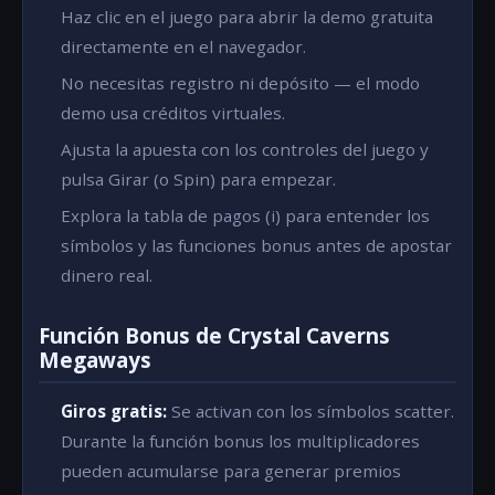
Haz clic en el juego para abrir la demo gratuita
directamente en el navegador.
No necesitas registro ni depósito — el modo
demo usa créditos virtuales.
Ajusta la apuesta con los controles del juego y
pulsa Girar (o Spin) para empezar.
Explora la tabla de pagos (i) para entender los
símbolos y las funciones bonus antes de apostar
dinero real.
Función Bonus de Crystal Caverns
Megaways
Giros gratis:
Se activan con los símbolos scatter.
Durante la función bonus los multiplicadores
pueden acumularse para generar premios