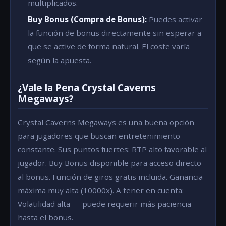
multiplicados.
Buy Bonus (Compra de Bonus):
Puedes activar
la función de bonus directamente sin esperar a
que se active de forma natural. El coste varía
según la apuesta.
¿Vale la Pena Crystal Caverns
Megaways?
Crystal Caverns Megaways es una buena opción
para jugadores que buscan entretenimiento
constante. Sus puntos fuertes: RTP alto favorable al
jugador. Buy Bonus disponible para acceso directo
al bonus. Función de giros gratis incluida. Ganancia
máxima muy alta (10000x). A tener en cuenta:
Volatilidad alta — puede requerir más paciencia
hasta el bonus.