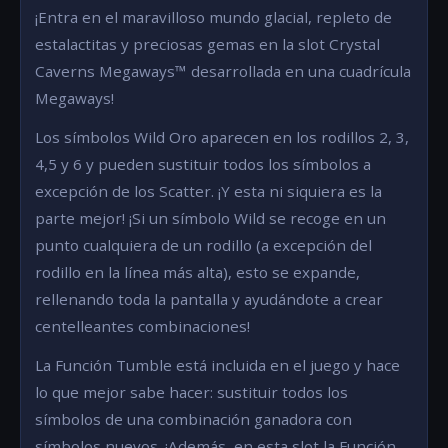
¡Entra en el maravilloso mundo glacial, repleto de
estalactitas y preciosas gemas en la slot Crystal
Caverns Megaways™ desarrollada en una cuadrícula
Megaways!
Los símbolos Wild Oro aparecen en los rodillos 2, 3,
4,5 y 6 y pueden sustituir todos los símbolos a
excepción de los Scatter. ¡Y esta ni siquiera es la
parte mejor! ¡Si un símbolo Wild se recoge en un
punto cualquiera de un rodillo (a excepción del
rodillo en la línea más alta), esto se expande,
rellenando toda la pantalla y ayudándote a crear
centelleantes combinaciones!
La Función Tumble está incluida en el juego y hace
lo que mejor sabe hacer: sustituir todos los
símbolos de una combinación ganadora con
símbolos nuevos. ¡Además, en esta slot la Función