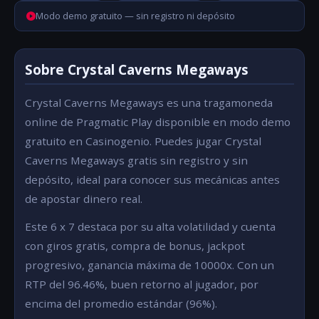
Modo demo gratuito — sin registro ni depósito
Sobre Crystal Caverns Megaways
Crystal Caverns Megaways es una tragamoneda
online de Pragmatic Play disponible en modo demo
gratuito en Casinogenio. Puedes jugar Crystal
Caverns Megaways gratis sin registro y sin
depósito, ideal para conocer sus mecánicas antes
de apostar dinero real.
Este 6 x 7 destaca por su alta volatilidad y cuenta
con giros gratis, compra de bonus, jackpot
progresivo, ganancia máxima de 10000x. Con un
RTP del 96.46%, buen retorno al jugador, por
encima del promedio estándar (96%).