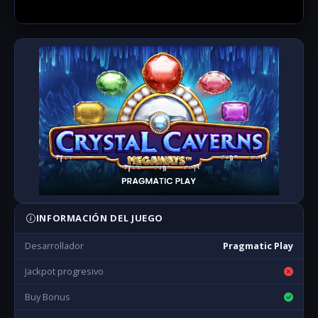
INFORMACIÓN DEL JUEGO
Desarrollador
Pragmatic Play
Jackpot progresivo
Buy Bonus