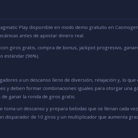
agmatic Play disponible en modo demo gratuito en Casinogeni
ecánicas antes de apostar dinero real.
nta con giros gratis, compra de bonus, jackpot progresivo, gan
o estándar (96%).
ugadores a un descanso lleno de diversión, relajación y, lo qu
retes y deben formar combinaciones iguales para otorgar una g
 de ganar la ronda de giros gratis.
e toma un descanso y prepara bebidas que se llenan cada vez 
un disparador de 10 giros y un multiplicador que aumenta gr