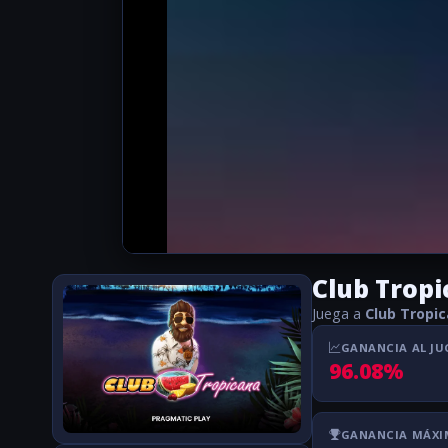
Club Trop
Juega a
Club Tropi
GANANCIA AL JU
96.08%
GANANCIA MÁXI