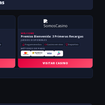
as
WELCOME
Premios Bienvenida: 3 Primeras Recargas
JUEGOS DISPONIBLES
s
Tragamonedas
Casino en vivo
Deportes
MÉTODOS DE PAGO
VISITAR CASINO