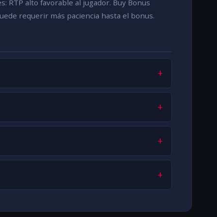
: RTP alto favorable al jugador. Buy Bonus
 puede requerir más paciencia hasta el bonus.