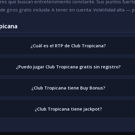
es que buscan entretenimiento constante. Sus puntos fuertes
de giros gratis incluida. A tener en cuenta: Volatilidad alta —
picana
¿Cuál es el RTP de Club Tropicana?
¿Puedo jugar Club Tropicana gratis sin registro?
¿Club Tropicana tiene Buy Bonus?
¿Club Tropicana tiene jackpot?