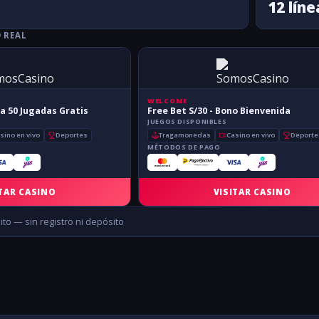
12 líne
 REAL
WELCOME
ta 50 Jugadas Gratis
Free Bet S/30 - Bono Bienvenida
JUEGOS DISPONIBLES
sino en vivo
Deportes
Tragamonedas
Casino en vivo
Deporte
MÉTODOS DE PAGO
ITAR CASINO
VISITAR CASINO
o — sin registro ni depósito