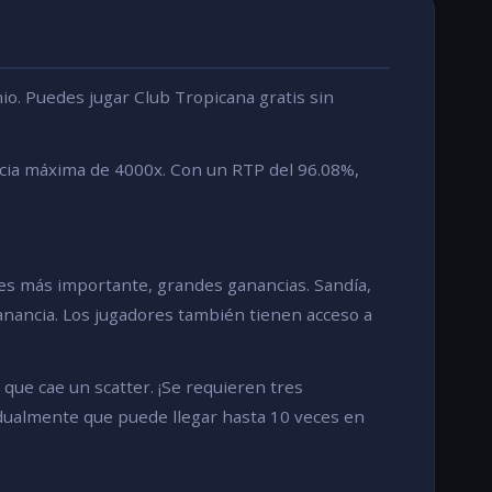
o. Puedes jugar Club Tropicana gratis sin
ancia máxima de 4000x. Con un RTP del 96.08%,
e es más importante, grandes ganancias. Sandía,
anancia. Los jugadores también tienen acceso a
que cae un scatter. ¡Se requieren tres
adualmente que puede llegar hasta 10 veces en