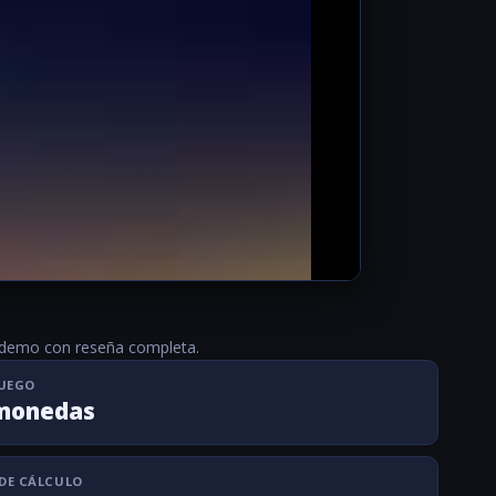
 demo con reseña completa.
JUEGO
monedas
DE CÁLCULO