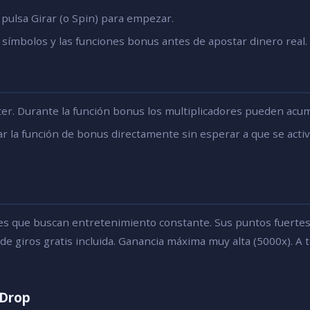
y pulsa Girar (o Spin) para empezar.
s símbolos y las funciones bonus antes de apostar dinero real.
ter. Durante la función bonus los multiplicadores pueden acu
r la función de bonus directamente sin esperar a que se active
s que buscan entretenimiento constante. Sus puntos fuertes: 
de giros gratis incluida. Ganancia máxima muy alta (5000x). A 
 Drop