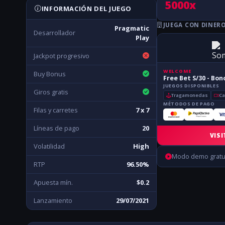
5000x
INFORMACIÓN DEL JUEGO
JUEGA CON DINERO
Pragmatic
Desarrollador
Play
Jackpot progresivo
WELCOME
Buy Bonus
Free Bet S/30 - Bo
JUEGOS DISPONIBLES
Giros gratis
Tragamonedas
Ca
MÉTODOS DE PAGO
Filas y carretes
7 x 7
Líneas de pago
20
VIS
Volatilidad
High
Modo demo gratuit
RTP
96.50%
Apuesta mín.
$0.2
Lanzamiento
29/07/2021