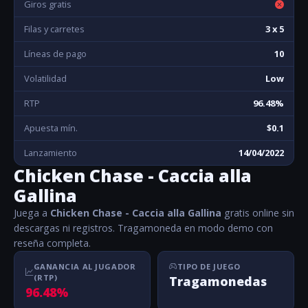
Giros gratis
Filas y carretes
3 x 5
Líneas de pago
10
Volatilidad
Low
RTP
96.48%
Apuesta mín.
$0.1
Lanzamiento
14/04/2022
Chicken Chase - Caccia alla
Gallina
Juega a
Chicken Chase - Caccia alla Gallina
gratis online sin
descargas ni registros. Tragamoneda en modo demo con
reseña completa.
GANANCIA AL JUGADOR
TIPO DE JUEGO
(RTP)
Tragamonedas
96.48%