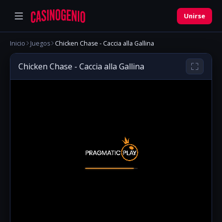
Unirse
Inicio
Juegos
Chicken Chase - Caccia alla Gallina
Chicken Chase - Caccia alla Gallina