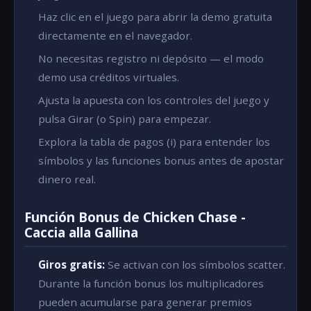
Haz clic en el juego para abrir la demo gratuita
directamente en el navegador.
No necesitas registro ni depósito — el modo
demo usa créditos virtuales.
Ajusta la apuesta con los controles del juego y
pulsa Girar (o Spin) para empezar.
Explora la tabla de pagos (i) para entender los
símbolos y las funciones bonus antes de apostar
dinero real.
Función Bonus de Chicken Chase -
Caccia alla Gallina
Giros gratis:
Se activan con los símbolos scatter.
Durante la función bonus los multiplicadores
pueden acumularse para generar premios