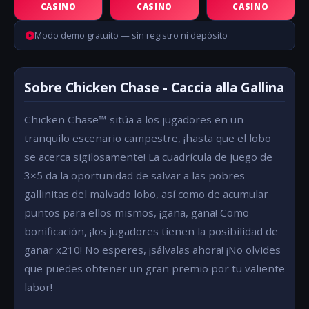
CASINO
CASINO
CASINO
Modo demo gratuito — sin registro ni depósito
Sobre Chicken Chase - Caccia alla Gallina
Chicken Chase™ sitúa a los jugadores en un
tranquilo escenario campestre, ¡hasta que el lobo
se acerca sigilosamente! La cuadrícula de juego de
3×5 da la oportunidad de salvar a las pobres
gallinitas del malvado lobo, así como de acumular
puntos para ellos mismos, ¡gana, gana! Como
bonificación, ¡los jugadores tienen la posibilidad de
ganar x210! No esperes, ¡sálvalas ahora! ¡No olvides
que puedes obtener un gran premio por tu valiente
labor!