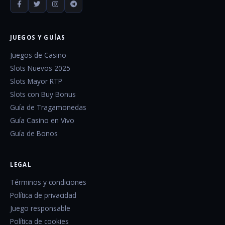
JUEGOS Y GUÍAS
Juegos de Casino
Slots Nuevos 2025
Slots Mayor RTP
Slots con Buy Bonus
Guía de Tragamonedas
Guía Casino en Vivo
Guía de Bonos
LEGAL
Términos y condiciones
Política de privacidad
Juego responsable
Política de cookies