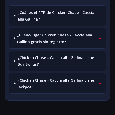
¿Cuál es el RTP de Chicken Chase - Caccia
alla Gallina?
¿Puedo jugar Chicken Chase - Caccia alla
Gallina gratis sin registro?
¿Chicken Chase - Caccia alla Gallina tiene
Buy Bonus?
¿Chicken Chase - Caccia alla Gallina tiene
jackpot?