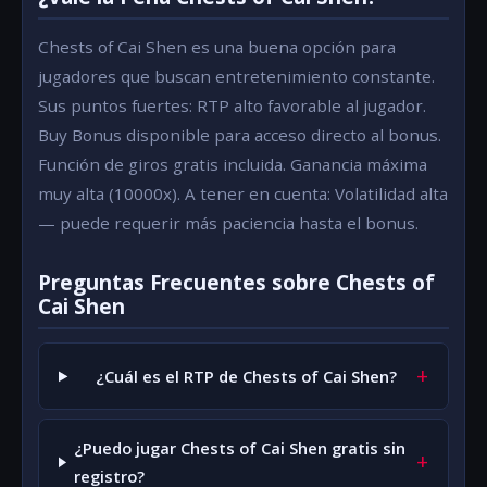
Chests of Cai Shen es una buena opción para
jugadores que buscan entretenimiento constante.
Sus puntos fuertes: RTP alto favorable al jugador.
Buy Bonus disponible para acceso directo al bonus.
Función de giros gratis incluida. Ganancia máxima
muy alta (10000x). A tener en cuenta: Volatilidad alta
— puede requerir más paciencia hasta el bonus.
Preguntas Frecuentes sobre Chests of
Cai Shen
¿Cuál es el RTP de Chests of Cai Shen?
¿Puedo jugar Chests of Cai Shen gratis sin
registro?