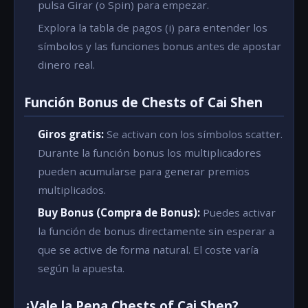
pulsa Girar (o Spin) para empezar.
Explora la tabla de pagos (i) para entender los
símbolos y las funciones bonus antes de apostar
dinero real.
Función Bonus de Chests of Cai Shen
Giros gratis:
Se activan con los símbolos scatter.
Durante la función bonus los multiplicadores
pueden acumularse para generar premios
multiplicados.
Buy Bonus (Compra de Bonus):
Puedes activar
la función de bonus directamente sin esperar a
que se active de forma natural. El coste varía
según la apuesta.
¿Vale la Pena Chests of Cai Shen?