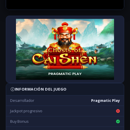
INFORMACIÓN DEL JUEGO
Desarrollador
Pragmatic Play
Jackpot progresivo
Buy Bonus