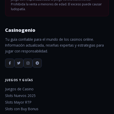
Prohibida la venta a menores de edad. El exceso puede causar
ludopatía.
Casinogenio
Tu guía confiable para el mundo de los casinos online.
Información actualizada, reseñas expertas y estrategias para
jugar con responsabilidad.
JUEGOS Y GUÍAS
Juegos de Casino
Slots Nuevos 2025
Slots Mayor RTP
Slots con Buy Bonus