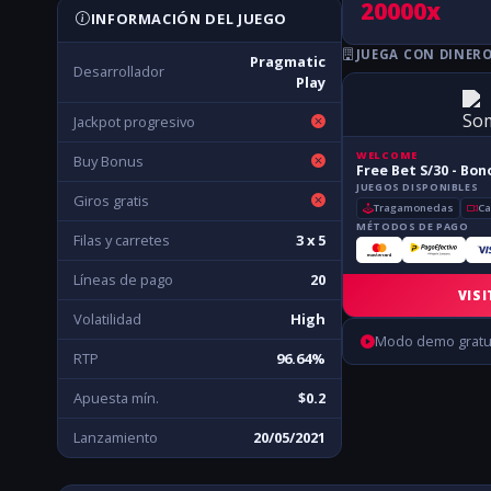
20000x
INFORMACIÓN DEL JUEGO
JUEGA CON DINERO
Pragmatic
Desarrollador
Play
Jackpot progresivo
WELCOME
Buy Bonus
Free Bet S/30 - Bo
JUEGOS DISPONIBLES
Giros gratis
Tragamonedas
Ca
MÉTODOS DE PAGO
Filas y carretes
3 x 5
Líneas de pago
20
VIS
Volatilidad
High
Modo demo gratuit
RTP
96.64%
Apuesta mín.
$0.2
Lanzamiento
20/05/2021