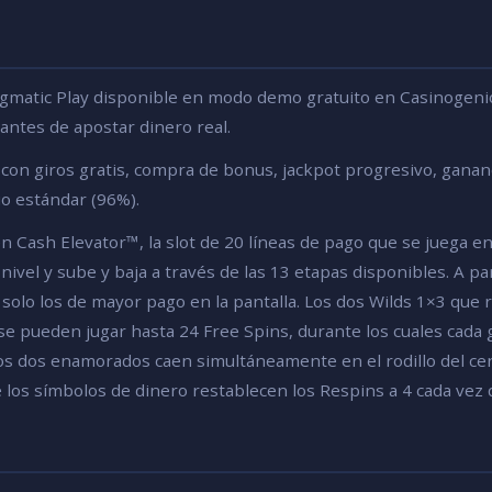
matic Play disponible en modo demo gratuito en Casinogenio.
antes de apostar dinero real.
nta con giros gratis, compra de bonus, jackpot progresivo, ga
o estándar (96%).
en Cash Elevator™, la slot de 20 líneas de pago que se juega e
vel y sube y baja a través de las 13 etapas disponibles. A part
 solo los de mayor pago en la pantalla. Los dos Wilds 1×3 qu
se pueden jugar hasta 24 Free Spins, durante los cuales cada
o los dos enamorados caen simultáneamente en el rodillo del ce
ue los símbolos de dinero restablecen los Respins a 4 cada vez 