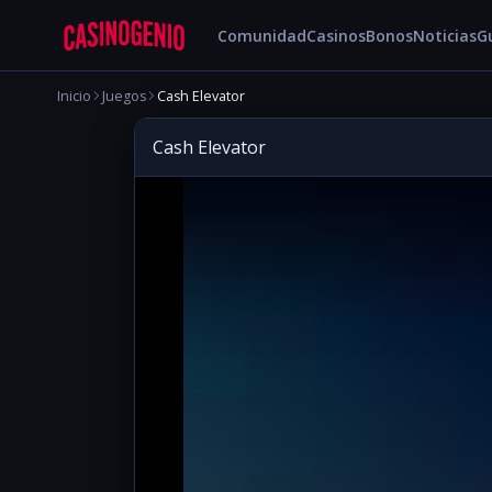
Comunidad
Casinos
Bonos
Noticias
G
Inicio
Juegos
Cash Elevator
Cash Elevator