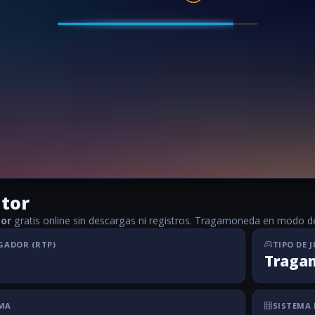
ator
tor
gratis online sin descargas ni registros. Tragamoneda en modo 
GADOR (RTP)
TIPO DE 
Traga
MA
SISTEMA 