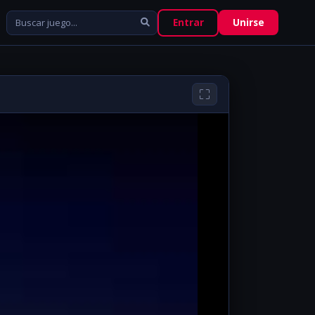
Entrar
Unirse
Buscar juego...