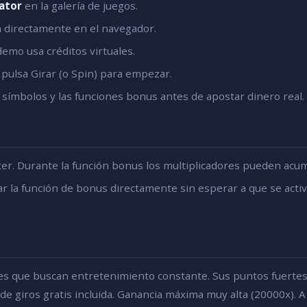
ator
en la galería de juegos.
ta directamente en el navegador.
emo usa créditos virtuales.
y pulsa Girar (o Spin) para empezar.
s símbolos y las funciones bonus antes de apostar dinero real.
ter. Durante la función bonus los multiplicadores pueden acu
r la función de bonus directamente sin esperar a que se active
s que buscan entretenimiento constante. Sus puntos fuertes: 
de giros gratis incluida. Ganancia máxima muy alta (20000x). A