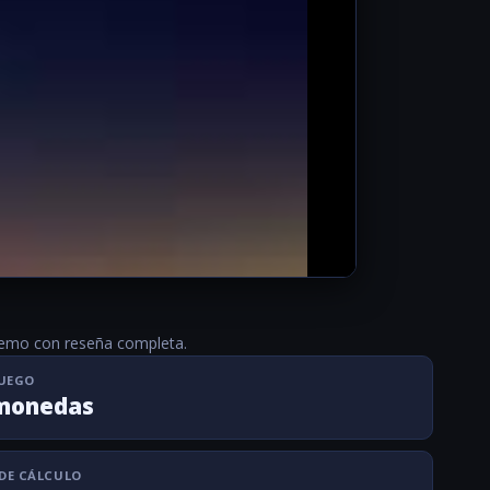
demo con reseña completa.
JUEGO
monedas
DE CÁLCULO