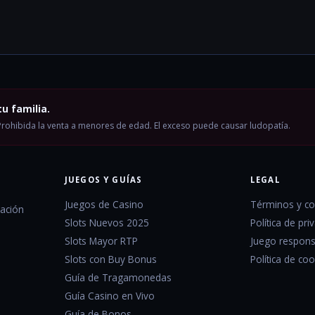
tu familia.
 Prohibida la venta a menores de edad. El exceso puede causar ludopatía.
JUEGOS Y GUÍAS
LEGAL
Juegos de Casino
Términos y co
mación
Slots Nuevos 2025
Política de pri
Slots Mayor RTP
Juego respons
Slots con Buy Bonus
Política de co
Guía de Tragamonedas
Guía Casino en Vivo
Guía de Bonos