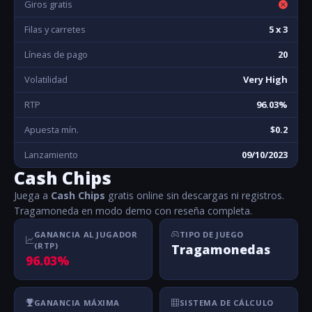
Giros gratis
Filas y carretes
5 x 3
Líneas de pago
20
Volatilidad
Very High
RTP
96.03%
Apuesta mín.
$0.2
Lanzamiento
09/10/2023
Cash Chips
Juega a
Cash Chips
gratis online sin descargas ni registros.
Tragamoneda en modo demo con reseña completa.
GANANCIA AL JUGADOR
TIPO DE JUEGO
(RTP)
Tragamonedas
96.03%
GANANCIA MÁXIMA
SISTEMA DE CÁLCULO