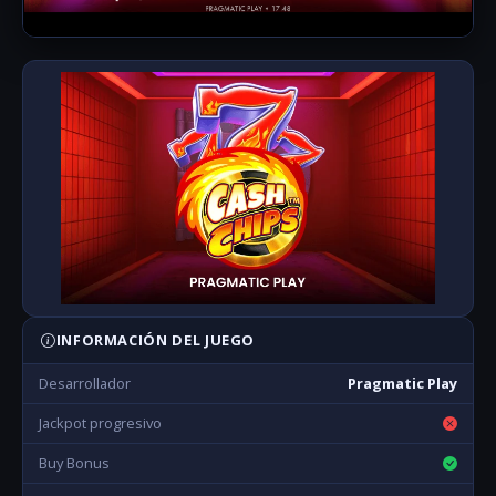
INFORMACIÓN DEL JUEGO
Desarrollador
Pragmatic Play
Jackpot progresivo
Buy Bonus