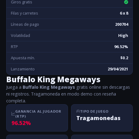
Giros gratis
Filas y carretes
6 x 8
Líneas de pago
200704
Volatilidad
High
RTP
96.52%
Apuesta mín.
$0.2
Lanzamiento
29/04/2021
Buffalo King Megaways
Juega a
Buffalo King Megaways
gratis online sin descargas
ni registros. Tragamoneda en modo demo con reseña
completa.
GANANCIA AL JUGADOR
TIPO DE JUEGO
(RTP)
Tragamonedas
96.52%