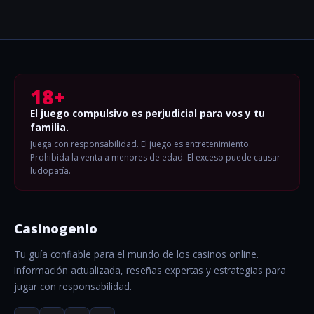
18+
El juego compulsivo es perjudicial para vos y tu
familia.
Juega con responsabilidad. El juego es entretenimiento.
Prohibida la venta a menores de edad. El exceso puede causar
ludopatía.
Casinogenio
Tu guía confiable para el mundo de los casinos online.
Información actualizada, reseñas expertas y estrategias para
jugar con responsabilidad.