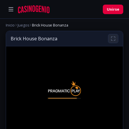
Unirse
Inicio
Juegos
Brick House Bonanza
Brick House Bonanza