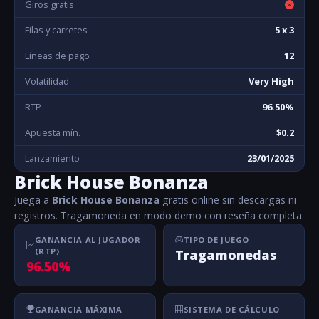
Giros gratis
Filas y carretes
5 x 3
Líneas de pago
12
Volatilidad
Very High
RTP
96.50%
Apuesta mín.
$0.2
Lanzamiento
23/01/2025
Brick House Bonanza
Juega a
Brick House Bonanza
gratis online sin descargas ni
registros. Tragamoneda en modo demo con reseña completa.
GANANCIA AL JUGADOR
TIPO DE JUEGO
(RTP)
Tragamonedas
96.50%
GANANCIA MÁXIMA
SISTEMA DE CÁLCULO