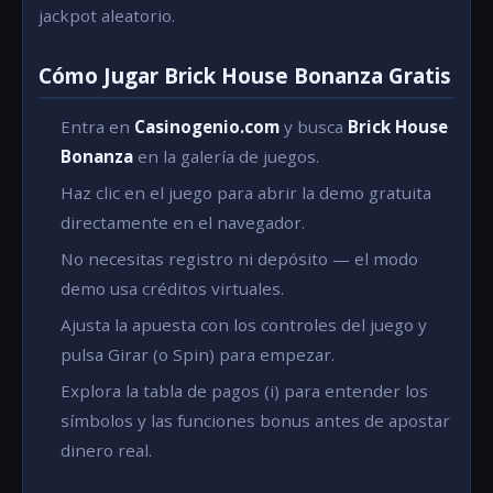
jackpot aleatorio.
Cómo Jugar Brick House Bonanza Gratis
Entra en
Casinogenio.com
y busca
Brick House
Bonanza
en la galería de juegos.
Haz clic en el juego para abrir la demo gratuita
directamente en el navegador.
No necesitas registro ni depósito — el modo
demo usa créditos virtuales.
Ajusta la apuesta con los controles del juego y
pulsa Girar (o Spin) para empezar.
Explora la tabla de pagos (i) para entender los
símbolos y las funciones bonus antes de apostar
dinero real.