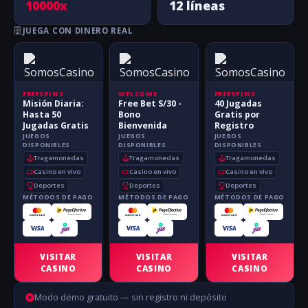
10000x
12 líneas
JUEGA CON DINERO REAL
FREESPINS
WELCOME
FREESPINS
Misión Diaria:
Free Bet S/30 -
40 Jugadas
Hasta 50
Bono
Gratis por
Jugadas Gratis
Bienvenida
Registro
JUEGOS
JUEGOS
JUEGOS
DISPONIBLES
DISPONIBLES
DISPONIBLES
Tragamonedas
Tragamonedas
Tragamonedas
Casino en vivo
Casino en vivo
Casino en vivo
Deportes
Deportes
Deportes
MÉTODOS DE PAGO
MÉTODOS DE PAGO
MÉTODOS DE PAGO
VISITAR
VISITAR
VISITAR
CASINO
CASINO
CASINO
Modo demo gratuito — sin registro ni depósito