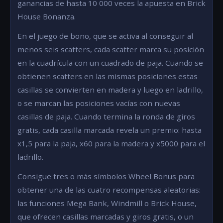
ganancias de hasta 10 000 veces la apuesta en Brick
House Bonanza.
En el juego de bono, que se activa al conseguir al
menos seis scatters, cada scatter marca su posición
en la cuadrícula con un cuadrado de paja. Cuando se
obtienen scatters en las mismas posiciones estas
casillas se convierten en madera y luego en ladrillo,
o se marcan las posiciones vacías con nuevas
casillas de paja. Cuando termina la ronda de giros
gratis, cada casilla marcada revela un premio: hasta
x1,5 para la paja, x60 para la madera y x5000 para el
ladrillo.
Consigue tres o más símbolos Wheel Bonus para
obtener una de las cuatro recompensas aleatorias:
las funciones Mega Bank, Windmill o Brick House,
que ofrecen casillas marcadas y giros gratis, o un