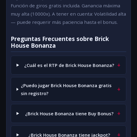
Función de giros gratis incluida. Ganancia máxima
muy alta (10000x). A tener en cuenta: Volatilidad alta
— puede requerir más paciencia hasta el bonus.
Preguntas Frecuentes sobre Brick
House Bonanza
¿Cuál es el RTP de Brick House Bonanza?
¿Puedo jugar Brick House Bonanza gratis
sin registro?
¿Brick House Bonanza tiene Buy Bonus?
¿Brick House Bonanza tiene jackpot?