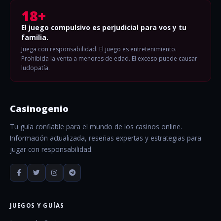
18+
El juego compulsivo es perjudicial para vos y tu
familia.
Juega con responsabilidad. El juego es entretenimiento.
Prohibida la venta a menores de edad. El exceso puede causar
ludopatía.
Casinogenio
Tu guía confiable para el mundo de los casinos online.
Información actualizada, reseñas expertas y estrategias para
jugar con responsabilidad.
JUEGOS Y GUÍAS