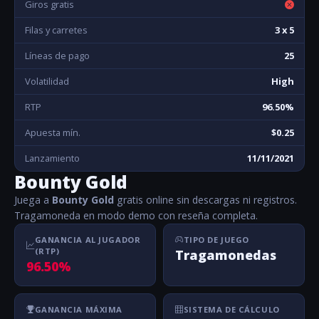
Giros gratis
Filas y carretes
3 x 5
Líneas de pago
25
Volatilidad
High
RTP
96.50%
Apuesta mín.
$0.25
Lanzamiento
11/11/2021
Bounty Gold
Juega a
Bounty Gold
gratis online sin descargas ni registros.
Tragamoneda en modo demo con reseña completa.
GANANCIA AL JUGADOR
TIPO DE JUEGO
(RTP)
Tragamonedas
96.50%
GANANCIA MÁXIMA
SISTEMA DE CÁLCULO