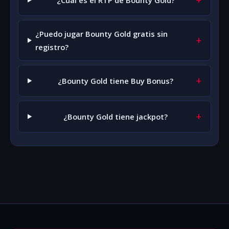
¿Cuál es el RTP de Bounty Gold?
¿Puedo jugar Bounty Gold gratis sin
registro?
¿Bounty Gold tiene Buy Bonus?
¿Bounty Gold tiene jackpot?