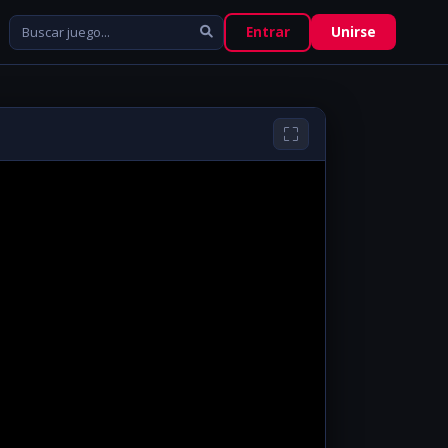
Entrar
Unirse
Buscar juego...