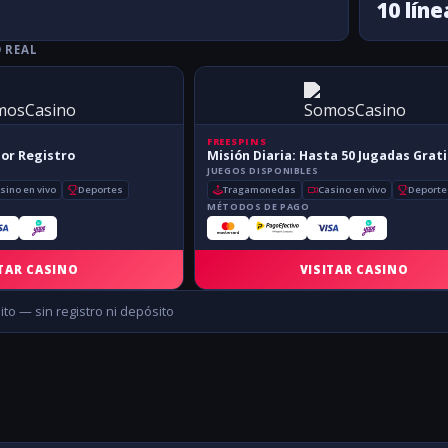
10 líne
 REAL
FREESPINS
por Registro
Misión Diaria: Hasta 50 Jugadas Grati
JUEGOS DISPONIBLES
sino en vivo
Deportes
Tragamonedas
Casino en vivo
Deporte
MÉTODOS DE PAGO
ITAR CASINO
VISITAR CASINO
o — sin registro ni depósito