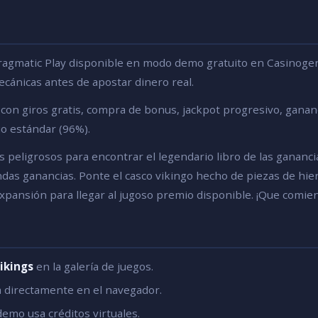
agmatic Play disponible en modo demo gratuito en Casinogeni
ecánicas antes de apostar dinero real.
nta con giros gratis, compra de bonus, jackpot progresivo, gan
o estándar (96%).
 peligrosos para encontrar el legendario libro de las ganancia
das ganancias. Ponte el casco vikingo hecho de piezas de hie
expansión para llegar al jugoso premio disponible. ¡Que comien
ikings
en la galería de juegos.
ta directamente en el navegador.
emo usa créditos virtuales.