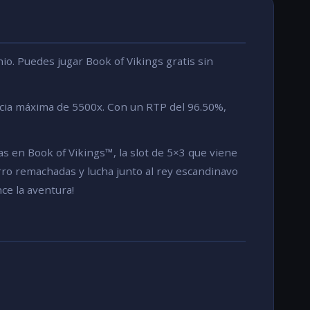
o. Puedes jugar Book of Vikings gratis sin
ancia máxima de 5500x. Con un RTP del 96.50%,
s en Book of Vikings™, la slot de 5×3 que viene
rro remachadas y lucha junto al rey escandinavo
ce la aventura!