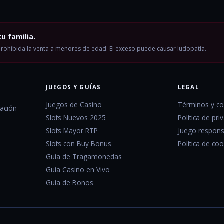
tu familia.
 Prohibida la venta a menores de edad. El exceso puede causar ludopatía.
JUEGOS Y GUÍAS
LEGAL
Juegos de Casino
Términos y co
mación
Slots Nuevos 2025
Política de pri
Slots Mayor RTP
Juego respons
Slots con Buy Bonus
Política de co
Guía de Tragamonedas
Guía Casino en Vivo
Guía de Bonos