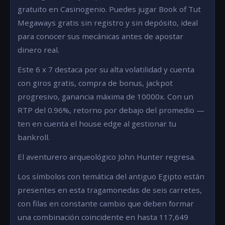
gratuito en Casinogenio. Puedes jugar Book of Tut
Megaways gratis sin registro y sin depósito, ideal
para conocer sus mecánicas antes de apostar
dinero real.
Este 6 x 7 destaca por su alta volatilidad y cuenta
con giros gratis, compra de bonus, jackpot
progresivo, ganancia máxima de 10000x. Con un
RTP del 0.96%, retorno por debajo del promedio —
ten en cuenta el house edge al gestionar tu
bankroll.
El aventurero arqueológico John Hunter regresa.
Los símbolos con temática del antiguo Egipto están
presentes en esta tragamonedas de seis carretes,
con filas en constante cambio que deben formar
una combinación coincidente en hasta 117,649