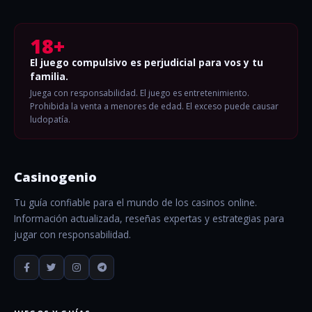
18+
El juego compulsivo es perjudicial para vos y tu
familia.
Juega con responsabilidad. El juego es entretenimiento.
Prohibida la venta a menores de edad. El exceso puede causar
ludopatía.
Casinogenio
Tu guía confiable para el mundo de los casinos online.
Información actualizada, reseñas expertas y estrategias para
jugar con responsabilidad.