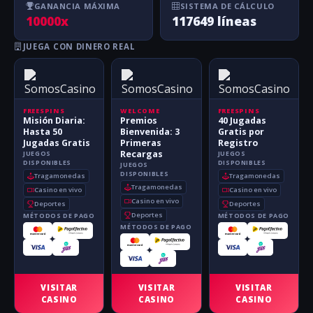
GANANCIA MÁXIMA
SISTEMA DE CÁLCULO
10000x
117649 líneas
JUEGA CON DINERO REAL
FREESPINS
WELCOME
FREESPINS
Misión Diaria:
Premios
40 Jugadas
Hasta 50
Bienvenida: 3
Gratis por
Jugadas Gratis
Primeras
Registro
Recargas
JUEGOS
JUEGOS
DISPONIBLES
DISPONIBLES
JUEGOS
DISPONIBLES
Tragamonedas
Tragamonedas
Tragamonedas
Casino en vivo
Casino en vivo
Casino en vivo
Deportes
Deportes
Deportes
MÉTODOS DE PAGO
MÉTODOS DE PAGO
MÉTODOS DE PAGO
VISITAR
VISITAR
VISITAR
CASINO
CASINO
CASINO