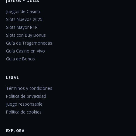
JUEGOS Y GUÍAS
Juegos de Casino
Slots Nuevos 2025
Slots Mayor RTP
Slots con Buy Bonus
Guía de Tragamonedas
Guía Casino en Vivo
Guía de Bonos
LEGAL
Términos y condiciones
Política de privacidad
Juego responsable
Política de cookies
EXPLORA