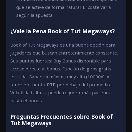
que se active de forma natural. El coste varía
según la apuesta.
¿Vale la Pena Book of Tut Megaways?
Book of Tut Megaways es una buena opción para
jugadores que buscan entretenimiento constante.
Sus puntos fuertes: Buy Bonus disponible para
acceso directo al bonus. Función de giros gratis
incluida. Ganancia máxima muy alta (10000x). A
tener en cuenta: RTP por debajo del promedio.
Volatilidad alta — puede requerir más paciencia
hasta el bonus.
Preguntas Frecuentes sobre Book of
Tut Megaways