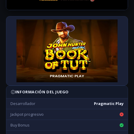
INFORMACIÓN DEL JUEGO
Desarrollador
Pragmatic Play
Jackpot progresivo
Buy Bonus