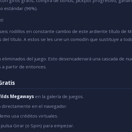
nta con giros gratis, compra de bonus, jackpot progresivo, ga
o estándar (96%).
s!
is rodillos en constante cambio de este ardiente título de M
l título. A estos se les une un comodín que sustituye a todos 
 eliminados del juego. Esto desencadenará una cascada de nu
a partir de entonces.
Gratis
Wilds Megaways
en la galería de juegos.
ta directamente en el navegador.
emo usa créditos virtuales.
y pulsa Girar (o Spin) para empezar.