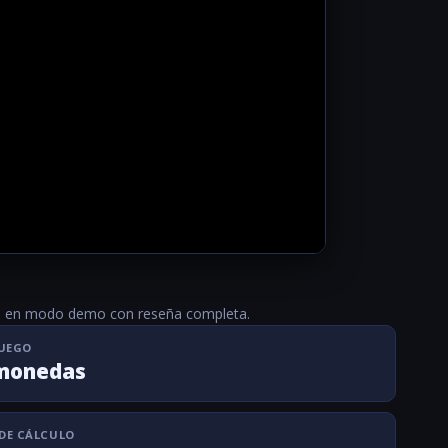
eda en modo demo con reseña completa.
JUEGO
monedas
DE CÁLCULO