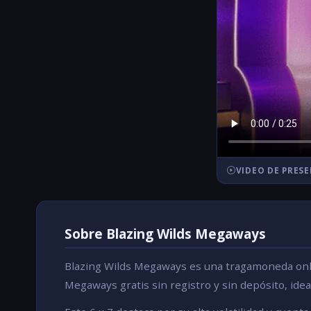
VIDEO DE PRES
Sobre Blazing Wilds Megaways
Blazing Wilds Megaways es una tragamoneda onli
Megaways gratis sin registro y sin depósito, ide