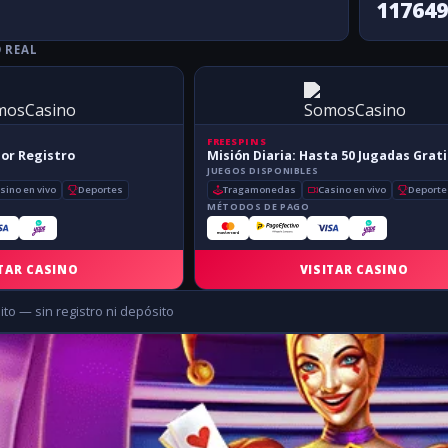
117649
 REAL
FREESPINS
por Registro
Misión Diaria: Hasta 50 Jugadas Grati
JUEGOS DISPONIBLES
sino en vivo
Deportes
Tragamonedas
Casino en vivo
Deporte
MÉTODOS DE PAGO
ITAR CASINO
VISITAR CASINO
o — sin registro ni depósito