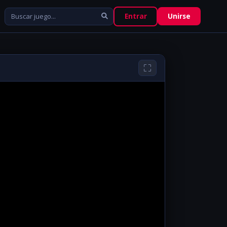
Entrar
Unirse
Buscar juego...