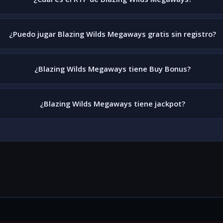
¿Puedo jugar Blazing Wilds Megaways gratis sin registro?
¿Blazing Wilds Megaways tiene Buy Bonus?
¿Blazing Wilds Megaways tiene jackpot?