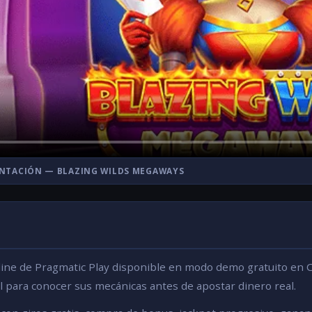
ENTACIÓN — BLAZING WILDS MEGAWAYS
ne de Pragmatic Play disponible en modo demo gratuito en C
al para conocer sus mecánicas antes de apostar dinero real.