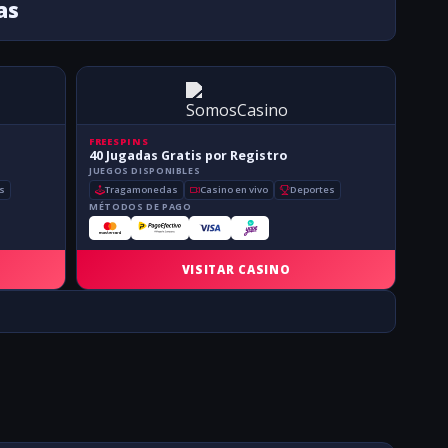
as
FREESPINS
40 Jugadas Gratis por Registro
JUEGOS DISPONIBLES
s
Tragamonedas
Casino en vivo
Deportes
MÉTODOS DE PAGO
VISITAR CASINO