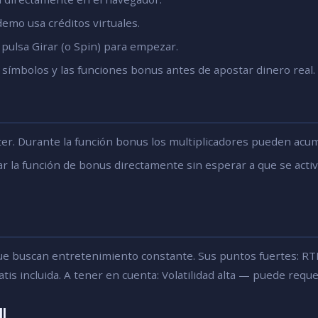
emo usa créditos virtuales.
y pulsa Girar (o Spin) para empezar.
s símbolos y las funciones bonus antes de apostar dinero real.
ter. Durante la función bonus los multiplicadores pueden acu
r la función de bonus directamente sin esperar a que se active
ue buscan entretenimiento constante. Sus puntos fuertes: RTP
atis incluida. A tener en cuenta: Volatilidad alta — puede requ
l