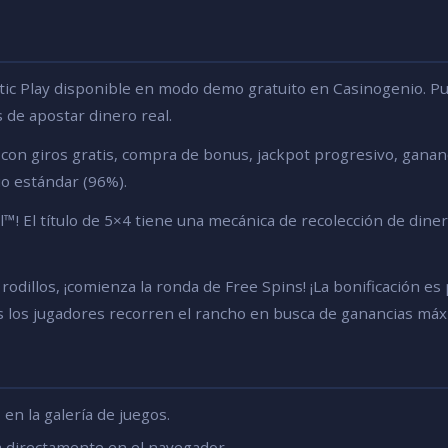
c Play disponible en modo demo gratuito en Casinogenio. Puede
 de apostar dinero real.
nta con giros gratis, compra de bonus, jackpot progresivo, gan
o estándar (96%).
ll™! El título de 5×4 tiene una mecánica de recolección de dine
illos, ¡comienza la ronda de Free Spins! ¡La bonificación es pr
los jugadores recorren el rancho en busca de ganancias máx
l
en la galería de juegos.
ta directamente en el navegador.