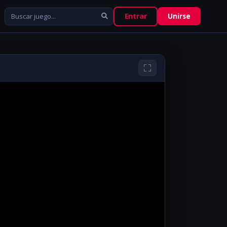
Entrar
Unirse
Buscar juego...