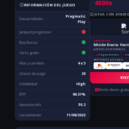
4500x
INFORMACIÓN DEL JUEGO
JUEGA CON DINERO
Pragmatic
Desarrollador
Play
Jackpot progresivo
FREESPINS
Buy Bonus
Misión Diaria: Has
JUEGOS DISPONIBLES
Giros gratis
Tragamonedas
Ca
MÉTODOS DE PAGO
Filas y carretes
4 x 5
Líneas de pago
20
VIS
Volatilidad
High
Modo demo gratuit
RTP
96.51%
Apuesta mín.
$0.2
Lanzamiento
11/08/2022