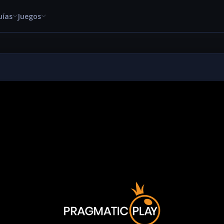
uías
Juegos