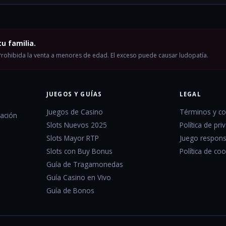
tu familia.
 Prohibida la venta a menores de edad. El exceso puede causar ludopatía.
JUEGOS Y GUÍAS
LEGAL
Juegos de Casino
Términos y co
mación
Slots Nuevos 2025
Política de pri
Slots Mayor RTP
Juego respons
Slots con Buy Bonus
Política de co
Guía de Tragamonedas
Guía Casino en Vivo
Guía de Bonos