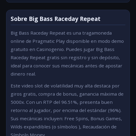
Sobre Big Bass Raceday Repeat
Big Bass Raceday Repeat es una tragamoneda
online de Pragmatic Play disponible en modo demo
gratuito en Casinogenio. Puedes jugar Big Bass
Raceday Repeat gratis sin registro y sin depósito,
ideal para conocer sus mecánicas antes de apostar
dinero real.
Este video slot de volatilidad muy alta destaca por
giros gratis, compra de bonus, ganancia máxima de
5000x. Con un RTP del 96.51%, presenta buen
retorno al jugador, por encima del estándar (96%).
Sus mecánicas incluyen: Free Spins, Bonus Games,
Wilds expandibles (o símbolos ), Recaudación de
Símbolo Money.