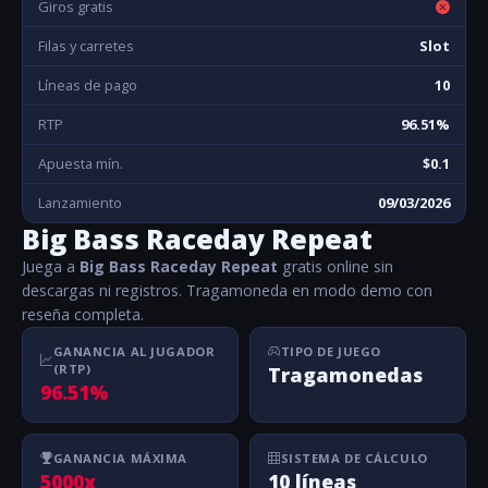
Giros gratis
Filas y carretes
Slot
Líneas de pago
10
RTP
96.51%
Apuesta mín.
$0.1
Lanzamiento
09/03/2026
Big Bass Raceday Repeat
Juega a
Big Bass Raceday Repeat
gratis online sin
descargas ni registros. Tragamoneda en modo demo con
reseña completa.
GANANCIA AL JUGADOR
TIPO DE JUEGO
(RTP)
Tragamonedas
96.51%
GANANCIA MÁXIMA
SISTEMA DE CÁLCULO
5000x
10 líneas