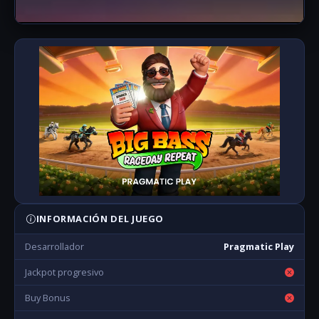
INFORMACIÓN DEL JUEGO
Desarrollador
Pragmatic Play
Jackpot progresivo
Buy Bonus