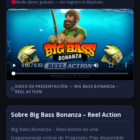
Modo demo gratuito — sin registro ni depósito
VIDEO DE PRESENTACIÓN — BIG BASS BONANZA –
REEL ACTION
Sobre Big Bass Bonanza – Reel Action
Big Bass Bonanza – Reel Action es una
tragamoneda online de Pragmatic Play disponible