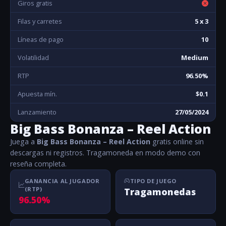
Giros gratis
Filas y carretes
5 x 3
Líneas de pago
10
Volatilidad
Medium
RTP
96.50%
Apuesta mín.
$0.1
Lanzamiento
27/05/2024
Big Bass Bonanza – Reel Action
Juega a
Big Bass Bonanza – Reel Action
gratis online sin
descargas ni registros. Tragamoneda en modo demo con
reseña completa.
GANANCIA AL JUGADOR
TIPO DE JUEGO
(RTP)
Tragamonedas
96.50%