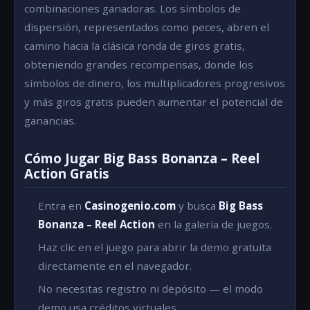
combinaciones ganadoras. Los símbolos de
dispersión, representados como peces, abren el
camino hacia la clásica ronda de giros gratis,
obteniendo grandes recompensas, donde los
símbolos de dinero, los multiplicadores progresivos
y más giros gratis pueden aumentar el potencial de
ganancias.
Cómo Jugar Big Bass Bonanza – Reel
Action Gratis
Entra en
Casinogenio.com
y busca
Big Bass
Bonanza – Reel Action
en la galería de juegos.
Haz clic en el juego para abrir la demo gratuita
directamente en el navegador.
No necesitas registro ni depósito — el modo
demo usa créditos virtuales.