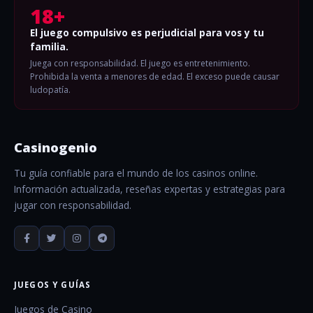
18+
El juego compulsivo es perjudicial para vos y tu
familia.
Juega con responsabilidad. El juego es entretenimiento.
Prohibida la venta a menores de edad. El exceso puede causar
ludopatía.
Casinogenio
Tu guía confiable para el mundo de los casinos online.
Información actualizada, reseñas expertas y estrategias para
jugar con responsabilidad.
JUEGOS Y GUÍAS
Juegos de Casino