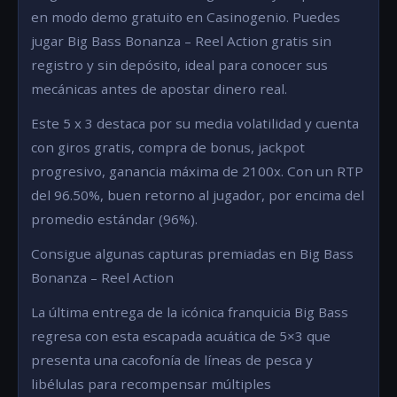
en modo demo gratuito en Casinogenio. Puedes
jugar Big Bass Bonanza – Reel Action gratis sin
registro y sin depósito, ideal para conocer sus
mecánicas antes de apostar dinero real.
Este 5 x 3 destaca por su media volatilidad y cuenta
con giros gratis, compra de bonus, jackpot
progresivo, ganancia máxima de 2100x. Con un RTP
del 96.50%, buen retorno al jugador, por encima del
promedio estándar (96%).
Consigue algunas capturas premiadas en Big Bass
Bonanza – Reel Action
La última entrega de la icónica franquicia Big Bass
regresa con esta escapada acuática de 5×3 que
presenta una cacofonía de líneas de pesca y
libélulas para recompensar múltiples