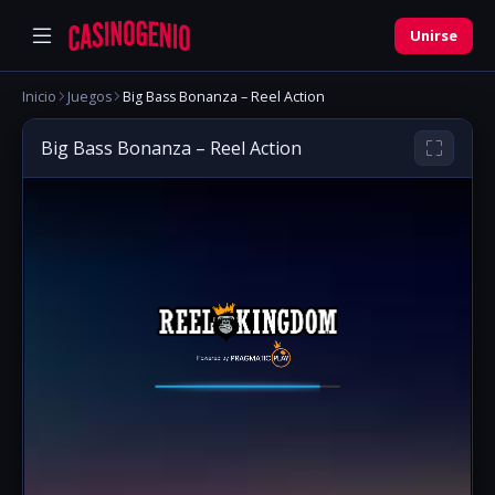
Unirse
Inicio
Juegos
Big Bass Bonanza – Reel Action
Big Bass Bonanza – Reel Action