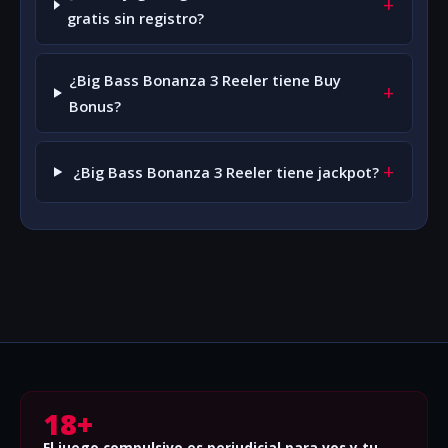
gratis sin registro?
¿Big Bass Bonanza 3 Reeler tiene Buy
Bonus?
¿Big Bass Bonanza 3 Reeler tiene jackpot?
18+
El juego compulsivo es perjudicial para vos y tu