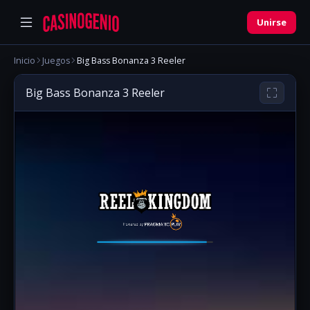
Unirse
Inicio
Juegos
Big Bass Bonanza 3 Reeler
Big Bass Bonanza 3 Reeler