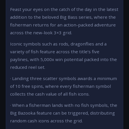
Feast your eyes on the catch of the day in the latest
addition to the beloved Big Bass series, where the
fisherman returns for an action-packed adventure
across the new-look 3×3 grid.
Iconic symbols such as rods, dragonflies and a
variety of fish feature across the title’s five
paylines, with 5,000x win potential packed into the
reduced reel set.
· Landing three scatter symbols awards a minimum
of 10 free spins, where every fisherman symbol
collects the cash value of all fish icons.
· When a fisherman lands with no fish symbols, the
Big Bazooka feature can be triggered, distributing
random cash icons across the grid.