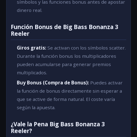
símbolos y las funciones bonus antes de apostar
dinero real.
Función Bonus de Big Bass Bonanza 3
Reeler
Giros gratis:
Se activan con los símbolos scatter.
Durante la función bonus los multiplicadores
pueden acumularse para generar premios
multiplicados.
Buy Bonus (Compra de Bonus):
Puedes activar
la función de bonus directamente sin esperar a
que se active de forma natural. El coste varía
según la apuesta.
¿Vale la Pena Big Bass Bonanza 3
Reeler?