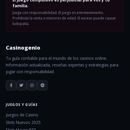
familia.
Juega con responsabilidad. El juego es entretenimiento.
Prohibida la venta a menores de edad. El exceso puede causar
ludopatía.
Casinogenio
Tu guía confiable para el mundo de los casinos online.
Información actualizada, reseñas expertas y estrategias para
jugar con responsabilidad.
JUEGOS Y GUÍAS
Juegos de Casino
Slots Nuevos 2025
Slots Mayor RTP