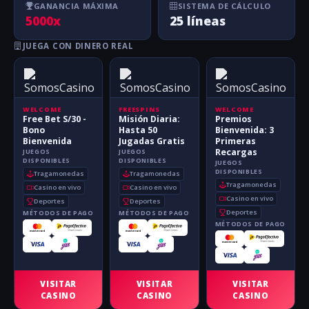
GANANCIA MÁXIMA
SISTEMA DE CÁLCULO
5000x
25 líneas
JUEGA CON DINERO REAL
WELCOME
FREESPINS
WELCOME
Free Bet S/30 -
Misión Diaria:
Premios
Bono
Hasta 50
Bienvenida: 3
Bienvenida
Jugadas Gratis
Primeras
Recargas
JUEGOS
JUEGOS
DISPONIBLES
DISPONIBLES
JUEGOS
DISPONIBLES
Tragamonedas
Tragamonedas
Tragamonedas
Casino en vivo
Casino en vivo
Casino en vivo
Deportes
Deportes
Deportes
MÉTODOS DE PAGO
MÉTODOS DE PAGO
MÉTODOS DE PAGO
VISITAR
VISITAR
VISITAR
CASINO
CASINO
CASINO