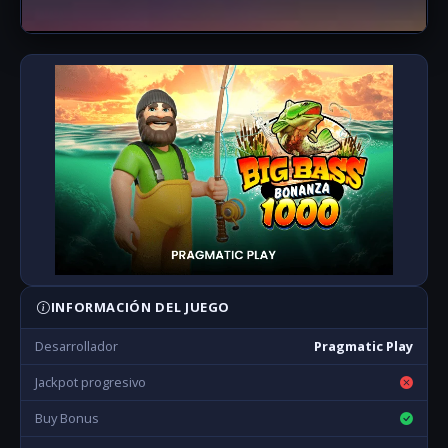
INFORMACIÓN DEL JUEGO
Desarrollador
Pragmatic Play
Jackpot progresivo
Buy Bonus