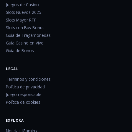
Juegos de Casino
Slots Nuevos 2025
Slots Mayor RTP
Slots con Buy Bonus
Guía de Tragamonedas
Guía Casino en Vivo
Guía de Bonos
LEGAL
Términos y condiciones
Política de privacidad
Juego responsable
Política de cookies
EXPLORA
Noticias iGaming