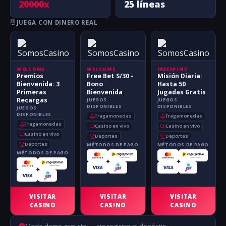
20000x
25 líneas
JUEGA CON DINERO REAL
WELCOME
WELCOME
FREESPINS
Premios
Free Bet S/30 -
Misión Diaria:
Bienvenida: 3
Bono
Hasta 50
Primeras
Bienvenida
Jugadas Gratis
Recargas
JUEGOS
JUEGOS
DISPONIBLES
DISPONIBLES
JUEGOS
DISPONIBLES
Tragamonedas
Tragamonedas
Tragamonedas
Casino en vivo
Casino en vivo
Casino en vivo
Deportes
Deportes
Deportes
MÉTODOS DE PAGO
MÉTODOS DE PAGO
MÉTODOS DE PAGO
VISITAR
VISITAR
VISITAR
CASINO
CASINO
CASINO