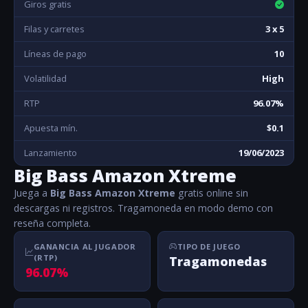
Giros gratis
Filas y carretes
3 x 5
Líneas de pago
10
Volatilidad
High
RTP
96.07%
Apuesta mín.
$0.1
Lanzamiento
19/06/2023
Big Bass Amazon Xtreme
Juega a
Big Bass Amazon Xtreme
gratis online sin
descargas ni registros. Tragamoneda en modo demo con
reseña completa.
GANANCIA AL JUGADOR
TIPO DE JUEGO
(RTP)
Tragamonedas
96.07%