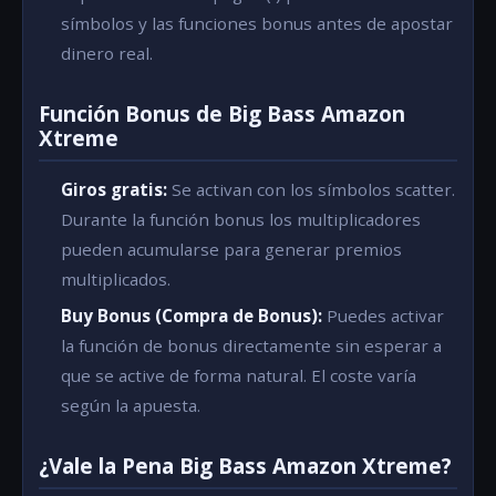
símbolos y las funciones bonus antes de apostar
dinero real.
Función Bonus de Big Bass Amazon
Xtreme
Giros gratis:
Se activan con los símbolos scatter.
Durante la función bonus los multiplicadores
pueden acumularse para generar premios
multiplicados.
Buy Bonus (Compra de Bonus):
Puedes activar
la función de bonus directamente sin esperar a
que se active de forma natural. El coste varía
según la apuesta.
¿Vale la Pena Big Bass Amazon Xtreme?