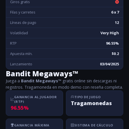
Giros gratis
Filas y carretes
6 x 7
Líneas de pago
12
Volatilidad
Very High
RTP
96.55%
Apuesta mín.
$0.2
Lanzamiento
03/04/2025
Bandit Megaways™
Juega a
Bandit Megaways™
gratis online sin descargas ni
registros. Tragamoneda en modo demo con reseña completa.
GANANCIA AL JUGADOR
TIPO DE JUEGO
(RTP)
Tragamonedas
96.55%
GANANCIA MÁXIMA
SISTEMA DE CÁLCULO