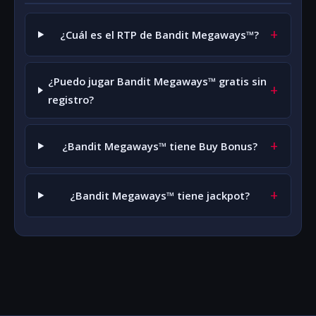
¿Cuál es el RTP de Bandit Megaways™?
¿Puedo jugar Bandit Megaways™ gratis sin
registro?
¿Bandit Megaways™ tiene Buy Bonus?
¿Bandit Megaways™ tiene jackpot?