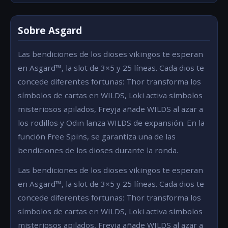
Sobre Asgard
Las bendiciones de los dioses vikingos te esperan
en Asgard™, la slot de 3×5 y 25 líneas. Cada dios te
concede diferentes fortunas: Thor transforma los
símbolos de cartas en WILDS, Loki activa símbolos
misteriosos apilados, Freyja añade WILDS al azar a
los rodillos y Odin lanza WILDS de expansión. En la
función Free Spins, se garantiza una de las
bendiciones de los dioses durante la ronda.
Las bendiciones de los dioses vikingos te esperan
en Asgard™, la slot de 3×5 y 25 líneas. Cada dios te
concede diferentes fortunas: Thor transforma los
símbolos de cartas en WILDS, Loki activa símbolos
misteriosos apilados, Freyja añade WILDS al azar a