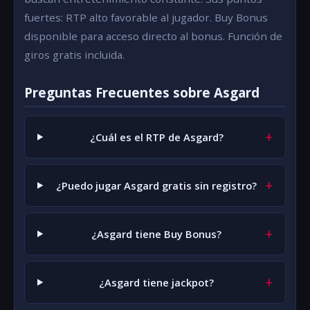
fuertes: RTP alto favorable al jugador. Buy Bonus
disponible para acceso directo al bonus. Función de
giros gratis incluida.
Preguntas Frecuentes sobre Asgard
¿Cuál es el RTP de Asgard?
¿Puedo jugar Asgard gratis sin registro?
¿Asgard tiene Buy Bonus?
¿Asgard tiene jackpot?