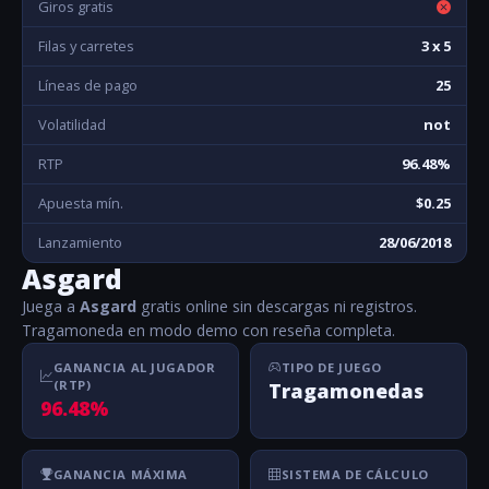
Giros gratis
Filas y carretes
3 x 5
Líneas de pago
25
Volatilidad
not
RTP
96.48%
Apuesta mín.
$0.25
Lanzamiento
28/06/2018
Asgard
Juega a
Asgard
gratis online sin descargas ni registros.
Tragamoneda en modo demo con reseña completa.
GANANCIA AL JUGADOR
TIPO DE JUEGO
(RTP)
Tragamonedas
96.48%
GANANCIA MÁXIMA
SISTEMA DE CÁLCULO