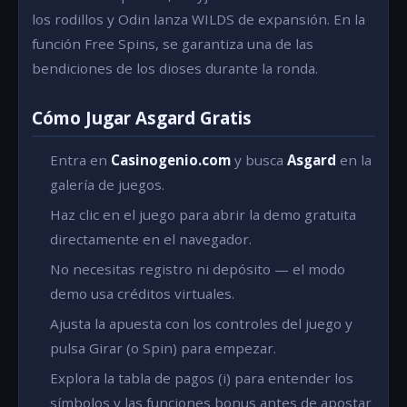
los rodillos y Odin lanza WILDS de expansión. En la
función Free Spins, se garantiza una de las
bendiciones de los dioses durante la ronda.
Cómo Jugar Asgard Gratis
Entra en
Casinogenio.com
y busca
Asgard
en la
galería de juegos.
Haz clic en el juego para abrir la demo gratuita
directamente en el navegador.
No necesitas registro ni depósito — el modo
demo usa créditos virtuales.
Ajusta la apuesta con los controles del juego y
pulsa Girar (o Spin) para empezar.
Explora la tabla de pagos (i) para entender los
símbolos y las funciones bonus antes de apostar