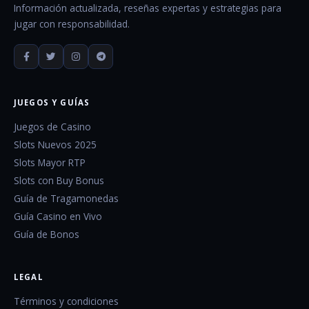
Información actualizada, reseñas expertas y estrategias para
jugar con responsabilidad.
JUEGOS Y GUÍAS
Juegos de Casino
Slots Nuevos 2025
Slots Mayor RTP
Slots con Buy Bonus
Guía de Tragamonedas
Guía Casino en Vivo
Guía de Bonos
LEGAL
Términos y condiciones