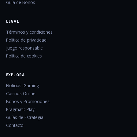
Guía de Bonos
LEGAL
Términos y condiciones
Política de privacidad
Juego responsable
Política de cookies
EXPLORA
Noticias iGaming
Casinos Online
Bonos y Promociones
Pragmatic Play
Guías de Estrategia
Contacto