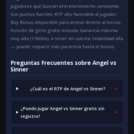
jugadores que buscan entretenimiento constante.
Sus puntos fuertes: RTP alto favorable al jugador.
Buy Bonus disponible para acceso directo al bonus.
Función de giros gratis incluida. Ganancia máxima
muy alta (15000x). A tener en cuenta: Volatilidad alta
— puede requerir más paciencia hasta el bonus.
Preguntas Frecuentes sobre Angel vs
Sinner
¿Cuál es el RTP de Angel vs Sinner?
¿Puedo jugar Angel vs Sinner gratis sin
registro?