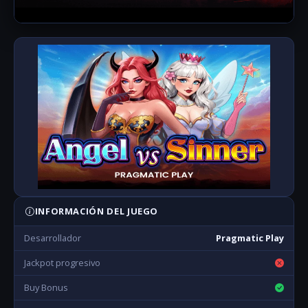
INFORMACIÓN DEL JUEGO
Desarrollador
Pragmatic Play
Jackpot progresivo
Buy Bonus