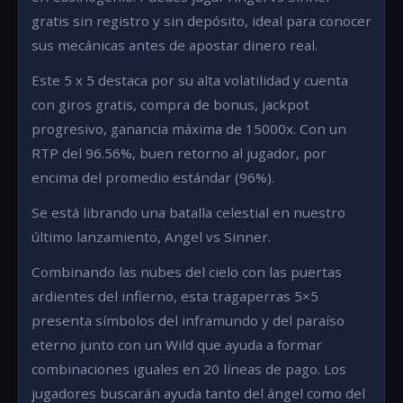
gratis sin registro y sin depósito, ideal para conocer
sus mecánicas antes de apostar dinero real.
Este 5 x 5 destaca por su alta volatilidad y cuenta
con giros gratis, compra de bonus, jackpot
progresivo, ganancia máxima de 15000x. Con un
RTP del 96.56%, buen retorno al jugador, por
encima del promedio estándar (96%).
Se está librando una batalla celestial en nuestro
último lanzamiento, Angel vs Sinner.
Combinando las nubes del cielo con las puertas
ardientes del infierno, esta tragaperras 5×5
presenta símbolos del inframundo y del paraíso
eterno junto con un Wild que ayuda a formar
combinaciones iguales en 20 líneas de pago. Los
jugadores buscarán ayuda tanto del ángel como del