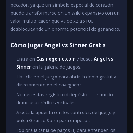
pecador, ya que un símbolo especial de corazón
puede transformarse en un Wild expansivo con un
valor multiplicador que va de x2 a x100,
desbloqueando un enorme potencial de ganancias.
Cómo Jugar Angel vs Sinner Gratis
Entra en
Casinogenio.com
y busca
Angel vs
Sinner
en la galería de juegos.
Haz clic en el juego para abrir la demo gratuita
directamente en el navegador.
No necesitas registro ni depósito — el modo
demo usa créditos virtuales.
Ajusta la apuesta con los controles del juego y
pulsa Girar (o Spin) para empezar.
Explora la tabla de pagos (i) para entender los