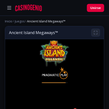
Unirse
Inicio
Juegos
Ancient Island Megaways™
Ancient Island Megaways™