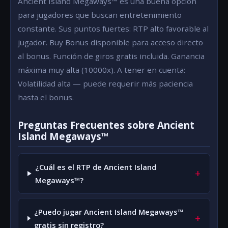
Ancient Island Megaways™ es una buena opción
para jugadores que buscan entretenimiento
constante. Sus puntos fuertes: RTP alto favorable al
jugador. Buy Bonus disponible para acceso directo
al bonus. Función de giros gratis incluida. Ganancia
máxima muy alta (10000x). A tener en cuenta:
Volatilidad alta — puede requerir más paciencia
hasta el bonus.
Preguntas Frecuentes sobre Ancient
Island Megaways™
¿Cuál es el RTP de Ancient Island
Megaways™?
¿Puedo jugar Ancient Island Megaways™
gratis sin registro?