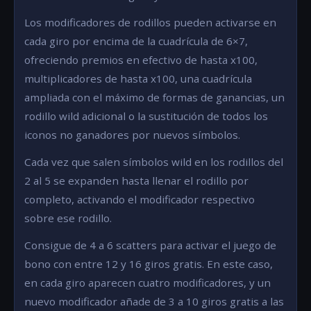
Los modificadores de rodillos pueden activarse en
cada giro por encima de la cuadrícula de 6×7,
ofreciendo premios en efectivo de hasta x100,
multiplicadores de hasta x100, una cuadrícula
ampliada con el máximo de formas de ganancias, un
rodillo wild adicional o la sustitución de todos los
iconos no ganadores por nuevos símbolos.
Cada vez que salen símbolos wild en los rodillos del
2 al 5 se expanden hasta llenar el rodillo por
completo, activando el modificador respectivo
sobre ese rodillo.
Consigue de 4 a 6 scatters para activar el juego de
bono con entre 12 y 16 giros gratis. En este caso,
en cada giro aparecen cuatro modificadores, y un
nuevo modificador añade de 3 a 10 giros gratis a las