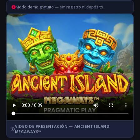
Modo demo gratuito — sin registro ni depósito
VIDEO DE PRESENTACIÓN — ANCIENT ISLAND
MEGAWAYS™