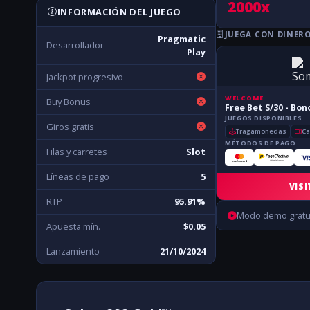
2000x
INFORMACIÓN DEL JUEGO
JUEGA CON DINERO
Pragmatic
Desarrollador
Play
Jackpot progresivo
WELCOME
Buy Bonus
Free Bet S/30 - Bo
JUEGOS DISPONIBLES
Giros gratis
Tragamonedas
Ca
MÉTODOS DE PAGO
Filas y carretes
Slot
Líneas de pago
5
VIS
RTP
95.91%
Modo demo gratuit
Apuesta mín.
$0.05
Lanzamiento
21/10/2024