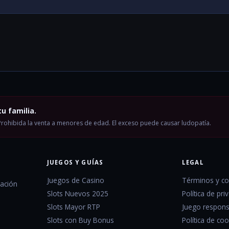
tu familia.
 Prohibida la venta a menores de edad. El exceso puede causar ludopatía.
JUEGOS Y GUÍAS
LEGAL
Juegos de Casino
Términos y co
mación
Slots Nuevos 2025
Política de pri
Slots Mayor RTP
Juego respons
Slots con Buy Bonus
Política de co