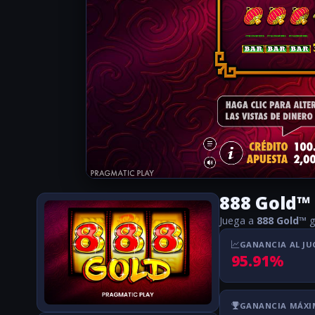
888 Gold™
Juega a
888 Gold™
g
GANANCIA AL JU
95.91%
GANANCIA MÁXI