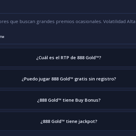
res que buscan grandes premios ocasionales. Volatilidad Alta
d™
¿Cuál es el RTP de 888 Gold™?
¿Puedo jugar 888 Gold™ gratis sin registro?
¿888 Gold™ tiene Buy Bonus?
¿888 Gold™ tiene jackpot?