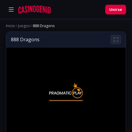
Unirse
Inicio
Juegos
888 Dragons
888 Dragons