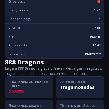
Giros gratis
Filas y carretes
1 x 3
Líneas de pago
1
Volatilidad
not
RTP
96.84%
Apuesta mín.
$0.01
Lanzamiento
13/07/2017
888 Dragons
Juega a
888 Dragons
gratis online sin descargas ni registros.
Tragamoneda en modo demo con reseña completa.
GANANCIA AL JUGADOR
TIPO DE JUEGO
(RTP)
Tragamonedas
96.84%
GANANCIA MÁXIMA
SISTEMA DE CÁLCULO