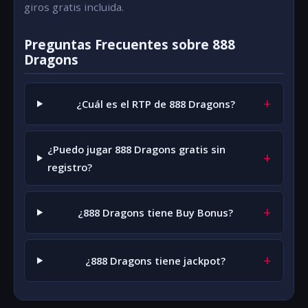
giros gratis incluida.
Preguntas Frecuentes sobre 888
Dragons
¿Cuál es el RTP de 888 Dragons?
¿Puedo jugar 888 Dragons gratis sin
registro?
¿888 Dragons tiene Buy Bonus?
¿888 Dragons tiene jackpot?