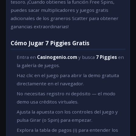
tesoro. ¡Cuando obtienes la función Free Spins,
puedes sacar multiplicadores y juegos gratis
adicionales de los graneros Scatter para obtener
ganancias extraordinarias!
Cómo Jugar 7 Piggies Gratis
Entra en
Casinogenio.com
y busca
7 Piggies
en
la galería de juegos.
Haz clic en el juego para abrir la demo gratuita
directamente en el navegador.
No necesitas registro ni depósito — el modo
demo usa créditos virtuales.
Ajusta la apuesta con los controles del juego y
pulsa Girar (o Spin) para empezar.
Explora la tabla de pagos (i) para entender los