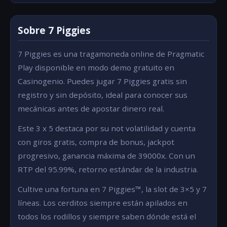
Sobre 7 Piggies
7 Piggies es una tragamoneda online de Pragmatic
Play disponible en modo demo gratuito en
Casinogenio. Puedes jugar 7 Piggies gratis sin
registro y sin depósito, ideal para conocer sus
mecánicas antes de apostar dinero real.
Este 3 x 5 destaca por su not volatilidad y cuenta
con giros gratis, compra de bonus, jackpot
progresivo, ganancia máxima de 39000x. Con un
RTP del 95.99%, retorno estándar de la industria.
Cultive una fortuna en 7 Piggies™, la slot de 3×5 y 7
líneas. Los cerditos siempre están apilados en
todos los rodillos y siempre saben dónde está el