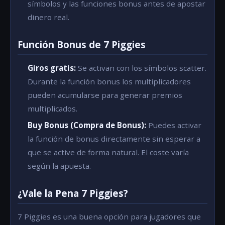
símbolos y las funciones bonus antes de apostar
dinero real.
Función Bonus de 7 Piggies
Giros gratis:
Se activan con los símbolos scatter.
Durante la función bonus los multiplicadores
pueden acumularse para generar premios
multiplicados.
Buy Bonus (Compra de Bonus):
Puedes activar
la función de bonus directamente sin esperar a
que se active de forma natural. El coste varía
según la apuesta.
¿Vale la Pena 7 Piggies?
7 Piggies es una buena opción para jugadores que