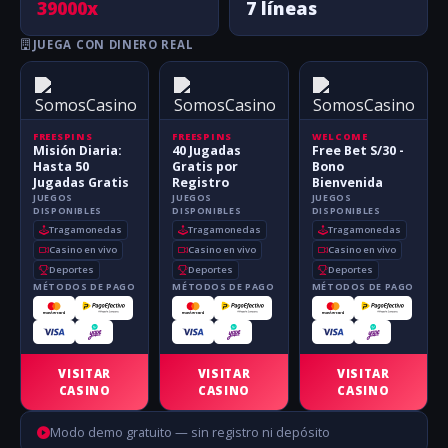
39000x
7 líneas
JUEGA CON DINERO REAL
FREESPINS
FREESPINS
WELCOME
Misión Diaria:
40 Jugadas
Free Bet S/30 -
Hasta 50
Gratis por
Bono
Jugadas Gratis
Registro
Bienvenida
JUEGOS
JUEGOS
JUEGOS
DISPONIBLES
DISPONIBLES
DISPONIBLES
Tragamonedas
Tragamonedas
Tragamonedas
Casino en vivo
Casino en vivo
Casino en vivo
Deportes
Deportes
Deportes
MÉTODOS DE PAGO
MÉTODOS DE PAGO
MÉTODOS DE PAGO
VISITAR
VISITAR
VISITAR
CASINO
CASINO
CASINO
Modo demo gratuito — sin registro ni depósito