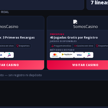
7 línea
 REAL
FREESPINS
a: 3 Primeras Recargas
40 Jugadas Gratis por Registro
JUEGOS DISPONIBLES
sino en vivo
Deportes
Tragamonedas
Casino en vivo
Deporte
MÉTODOS DE PAGO
ITAR CASINO
VISITAR CASINO
o — sin registro ni depósito