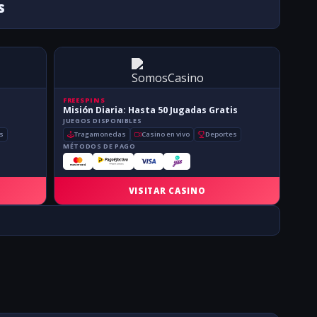
s
FREESPINS
Misión Diaria: Hasta 50 Jugadas Gratis
JUEGOS DISPONIBLES
s
Tragamonedas
Casino en vivo
Deportes
MÉTODOS DE PAGO
VISITAR CASINO