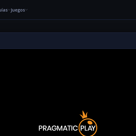
uías
Juegos