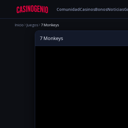
Comunidad
Casinos
Bonos
Noticias
G
Inicio
Juegos
7 Monkeys
7 Monkeys