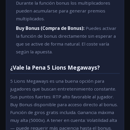
Durante la función bonus los multiplicadores
pueden acumularse para generar premios
multiplicados.
Buy Bonus (Compra de Bonus):
Puedes activar
la función de bonus directamente sin esperar a
que se active de forma natural. El coste varía
según la apuesta.
¿Vale la Pena 5 Lions Megaways?
5 Lions Megaways es una buena opción para
jugadores que buscan entretenimiento constante.
Sus puntos fuertes: RTP alto favorable al jugador.
Buy Bonus disponible para acceso directo al bonus.
Función de giros gratis incluida. Ganancia máxima
muy alta (5000x). A tener en cuenta: Volatilidad alta
— puede requerir más paciencia hasta el bonus.