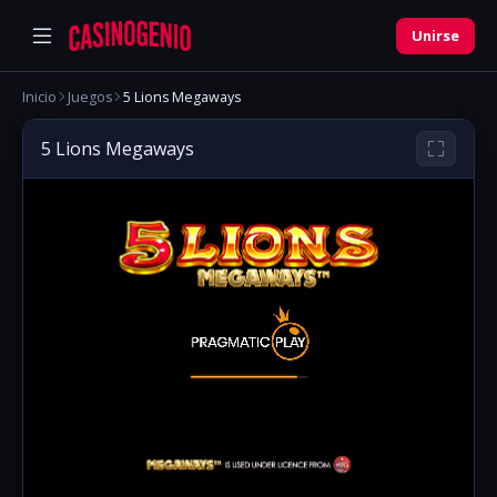
Unirse
Inicio
Juegos
5 Lions Megaways
5 Lions Megaways