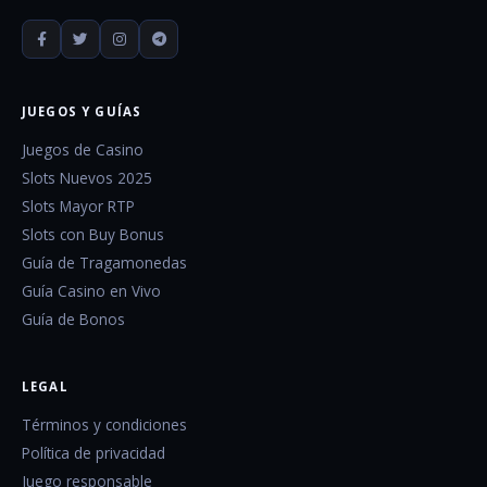
JUEGOS Y GUÍAS
Juegos de Casino
Slots Nuevos 2025
Slots Mayor RTP
Slots con Buy Bonus
Guía de Tragamonedas
Guía Casino en Vivo
Guía de Bonos
LEGAL
Términos y condiciones
Política de privacidad
Juego responsable