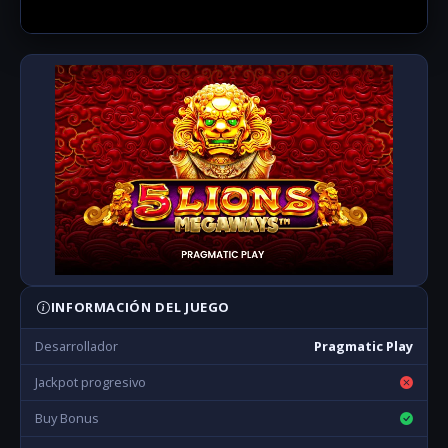
INFORMACIÓN DEL JUEGO
Desarrollador
Pragmatic Play
Jackpot progresivo
Buy Bonus