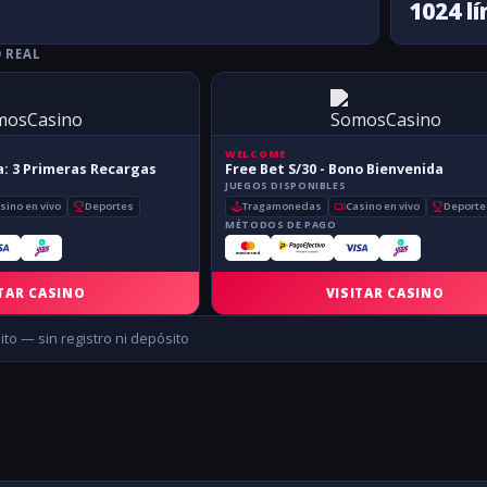
1024 l
 REAL
WELCOME
a: 3 Primeras Recargas
Free Bet S/30 - Bono Bienvenida
JUEGOS DISPONIBLES
sino en vivo
Deportes
Tragamonedas
Casino en vivo
Deporte
MÉTODOS DE PAGO
ITAR CASINO
VISITAR CASINO
o — sin registro ni depósito