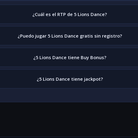
¿Cuál es el RTP de 5 Lions Dance?
¿Puedo jugar 5 Lions Dance gratis sin registro?
¿5 Lions Dance tiene Buy Bonus?
¿5 Lions Dance tiene jackpot?