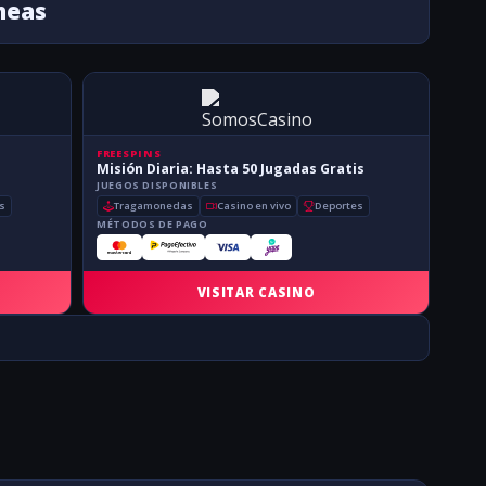
íneas
FREESPINS
Misión Diaria: Hasta 50 Jugadas Gratis
JUEGOS DISPONIBLES
s
Tragamonedas
Casino en vivo
Deportes
MÉTODOS DE PAGO
VISITAR CASINO