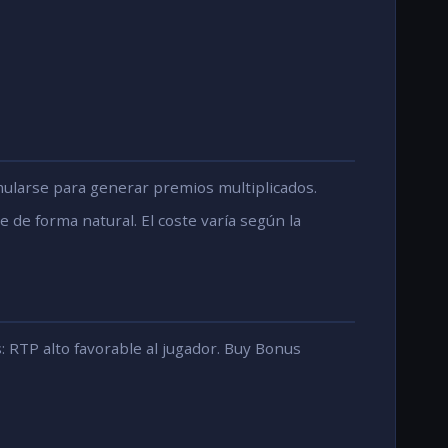
mularse para generar premios multiplicados.
 de forma natural. El coste varía según la
 RTP alto favorable al jugador. Buy Bonus