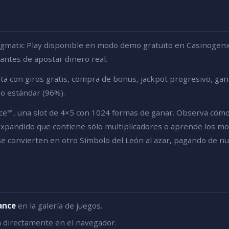
matic Play disponible en modo demo gratuito en Casinogenio.
antes de apostar dinero real.
enta con giros gratis, compra de bonus, jackpot progresivo, g
o estándar (96%).
nce™, una slot de 4×5 con 1024 formas de ganar. Observa cómo 
o expandido que contiene sólo multiplicadores o aprende los mo
se convierten en otro Símbolo del León al azar, pagando de nu
ance
en la galería de juegos.
ta directamente en el navegador.