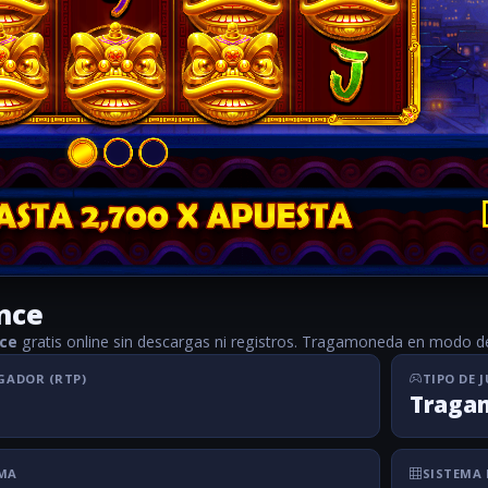
nce
nce
gratis online sin descargas ni registros. Tragamoneda en modo 
GADOR (RTP)
TIPO DE 
Traga
MA
SISTEMA 