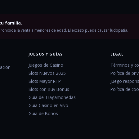
tu familia.
 Prohibida la venta a menores de edad. El exceso puede causar ludopatía.
JUEGOS Y GUÍAS
LEGAL
Juegos de Casino
Términos y co
mación
Slots Nuevos 2025
Política de pri
Slots Mayor RTP
Juego respons
Slots con Buy Bonus
Política de co
Guía de Tragamonedas
Guía Casino en Vivo
Guía de Bonos