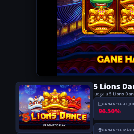
5 Lions Da
Juega a
5 Lions Da
GANANCIA AL JU
96.50%
GANANCIA MÁXI