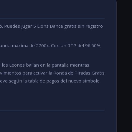
 Puedes jugar 5 Lions Dance gratis sin registro
anancia máxima de 2700x. Con un RTP del 96.50%,
los Leones bailan en la pantalla mientras
vimientos para activar la Ronda de Tiradas Gratis
evo según la tabla de pagos del nuevo símbolo.