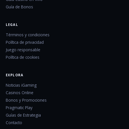
Guía de Bonos
LEGAL
Términos y condiciones
Política de privacidad
Juego responsable
Política de cookies
EXPLORA
Noticias iGaming
Casinos Online
Bonos y Promociones
Pragmatic Play
Guías de Estrategia
Contacto