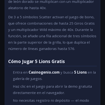
de león dorado se multiplican con un multiplicador
aleatorio de hasta 40x.
De 3 a 5 símbolos Scatter activan el juego de bono,
que ofrece combinaciones de hasta 25 Giros Gratis
y un multiplicador Wild máximo de 40x. Durante la
función, se añade una fila adicional de tres símbolos
en la parte superior de la grilla, lo que duplica el
número de líneas ganadoras hasta 576.
Cómo Jugar 5 Lions Gratis
Entra en
Casinogenio.com
y busca
5 Lions
en la
galería de juegos.
Haz clic en el juego para abrir la demo gratuita
directamente en el navegador.
No necesitas registro ni depósito — el modo