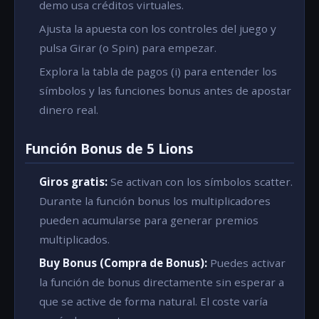
demo usa créditos virtuales.
Ajusta la apuesta con los controles del juego y
pulsa Girar (o Spin) para empezar.
Explora la tabla de pagos (i) para entender los
símbolos y las funciones bonus antes de apostar
dinero real.
Función Bonus de 5 Lions
Giros gratis:
Se activan con los símbolos scatter.
Durante la función bonus los multiplicadores
pueden acumularse para generar premios
multiplicados.
Buy Bonus (Compra de Bonus):
Puedes activar
la función de bonus directamente sin esperar a
que se active de forma natural. El coste varía