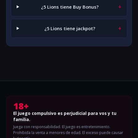
¿5 Lions tiene Buy Bonus?
¿5 Lions tiene jackpot?
18+
El juego compulsivo es perjudicial para vos y tu
familia.
Juega con responsabilidad. El juego es entretenimiento.
Prohibida la venta a menores de edad. El exceso puede causar