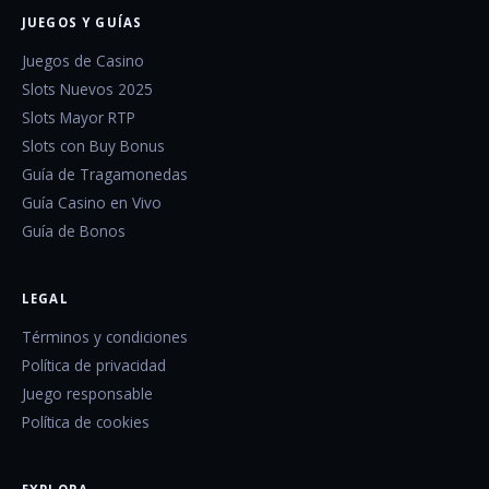
JUEGOS Y GUÍAS
Juegos de Casino
Slots Nuevos 2025
Slots Mayor RTP
Slots con Buy Bonus
Guía de Tragamonedas
Guía Casino en Vivo
Guía de Bonos
LEGAL
Términos y condiciones
Política de privacidad
Juego responsable
Política de cookies