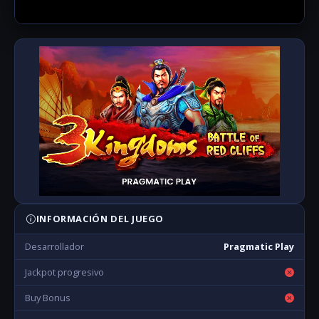
INFORMACIÓN DEL JUEGO
Desarrollador
Pragmatic Play
Jackpot progresivo
Buy Bonus