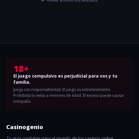
Volver a todos los artículos
18+
El juego compulsivo es perjudicial para vos y tu
familia.
Juega con responsabilidad. El juego es entretenimiento.
Prohibida la venta a menores de edad. El exceso puede causar
ludopatía.
Casinogenio
Tu guía confiable para el mundo de los casinos online.