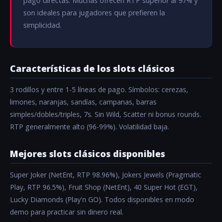
pago directas. Muchas ofrecen RTP superior al 97% y
son ideales para jugadores que prefieren la
simplicidad.
Características de los slots clásicos
3 rodillos y entre 1-5 líneas de pago. Símbolos: cerezas,
limones, naranjas, sandías, campanas, barras
simples/dobles/triples, 7s. Sin Wild, Scatter ni bonus rounds.
RTP generalmente alto (96-99%). Volatilidad baja.
Mejores slots clásicos disponibles
Super Joker (NetEnt, RTP 98.96%), Jokers Jewels (Pragmatic
Play, RTP 96.5%), Fruit Shop (NetEnt), 40 Super Hot (EGT),
Lucky Diamonds (Play'n GO). Todos disponibles en modo
demo para practicar sin dinero real.