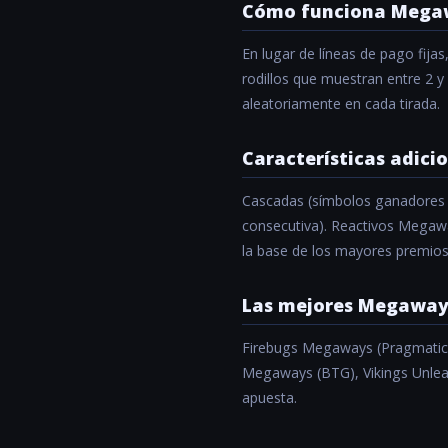
Cómo funciona Mega
En lugar de líneas de pago fij
rodillos que muestran entre 2 y
aleatoriamente en cada tirada.
Características adic
Cascadas (símbolos ganadores 
consecutiva). Reactivos Megaway
la base de los mayores premios
Las mejores Megaway
Firebugs Megaways (Pragmatic P
Megaways (BTG), Vikings Unlea
apuesta.