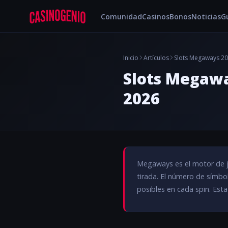
Comunidad
Casinos
Bonos
Noticias
G
Inicio
Artículos
Slots Megaways 20
Slots Megawa
2026
Megaways es el motor de 
tirada. El número de símb
posibles en cada spin. Esta