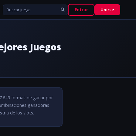
Entrar
Unirse
Buscar juego...
jores Juegos
7.649 formas de ganar por
 combinaciones ganadoras
tria de los slots.