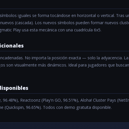
ímbolos iguales se forma tocándose en horizontal o vertical. Tras un
nuevos (cascada). Los nuevos símbolos pueden formar nuevos cluste
matic Play usa esta mecánica con una cuadrícula 6x5.
icionales
ncadenadas. No importa la posición exacta — solo la adyacencia. La 
gos son visualmente más dinámicos. Ideal para jugadores que buscan a
disponibles
 96.48%), Reactoonz (Play'n GO, 96.51%), Aloha! Cluster Pays (NetEn
e (Quickspin, 96.65%). Todos con demo gratuita disponible.