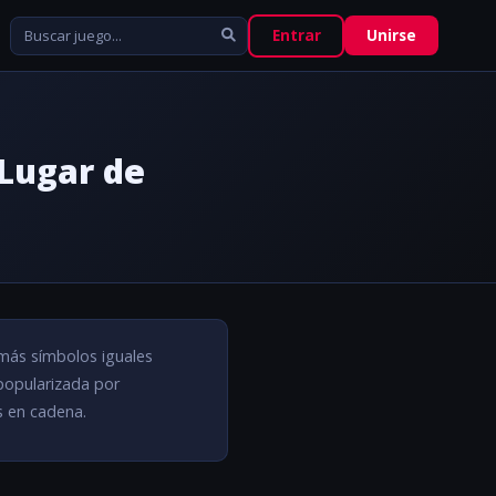
Entrar
Unirse
Buscar juego...
 Lugar de
 más símbolos iguales
popularizada por
s en cadena.