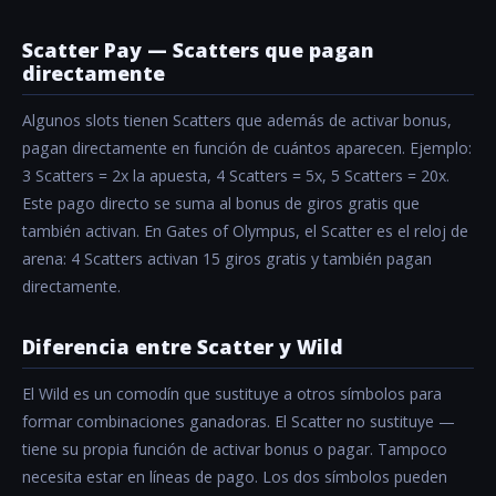
Scatter Pay — Scatters que pagan
directamente
Algunos slots tienen Scatters que además de activar bonus,
pagan directamente en función de cuántos aparecen. Ejemplo:
3 Scatters = 2x la apuesta, 4 Scatters = 5x, 5 Scatters = 20x.
Este pago directo se suma al bonus de giros gratis que
también activan. En Gates of Olympus, el Scatter es el reloj de
arena: 4 Scatters activan 15 giros gratis y también pagan
directamente.
Diferencia entre Scatter y Wild
El Wild es un comodín que sustituye a otros símbolos para
formar combinaciones ganadoras. El Scatter no sustituye —
tiene su propia función de activar bonus o pagar. Tampoco
necesita estar en líneas de pago. Los dos símbolos pueden