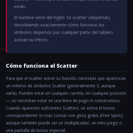
están.
El nombre viene del inglés 'to scatter' (dispersar),
describiendo exactamente cómo funciona: los
símbolos dispersos por cualquier parte del tablero
activan su efecto.
Cómo funciona el Scatter
Para que el Scatter active su función, necesitas que aparezcan
un mínimo de símbolos Scatter (generalmente 3, aunque
varía). Pueden estar en cualquier carrete, en cualquier posición
— no necesitan estar en una línea de pago ni consecutivos.
Cuando aparecen suficientes Scatters, se activa el bonus
correspondiente: lo más común son giros gratis (Free Spins),
aunque también puede ser un multiplicador, un mini-juego o
una pantalla de bonus especial.