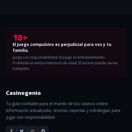
18+
El juego compulsivo es perjudicial para vos y tu
familia.
Juega con responsabilidad. El juego es entretenimiento.
Prohibida la venta a menores de edad. El exceso puede causar
ludopatía.
Casinogenio
Tu guía confiable para el mundo de los casinos online.
Información actualizada, reseñas expertas y estrategias para
jugar con responsabilidad.