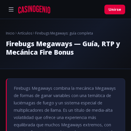
Unirse
Inicio
Artículos
Firebugs Megaways: guía completa
Firebugs Megaways — Guía, RTP y
Mecánica Fire Bonus
Firebugs Megaways combina la mecánica Megaways
de formas de ganar variables con una temática de
luciérnagas de fuego y un sistema especial de
multiplicadores de llama. Es un título de media-alta
volatilidad que ofrece una experiencia más
equilibrada que muchos Megaways extremos, con