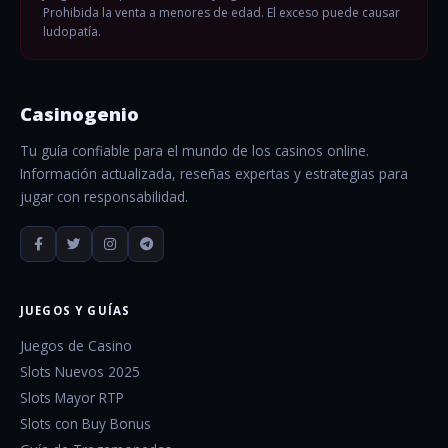
Prohibida la venta a menores de edad. El exceso puede causar
ludopatía.
Casinogenio
Tu guía confiable para el mundo de los casinos online.
Información actualizada, reseñas expertas y estrategias para
jugar con responsabilidad.
JUEGOS Y GUÍAS
Juegos de Casino
Slots Nuevos 2025
Slots Mayor RTP
Slots con Buy Bonus