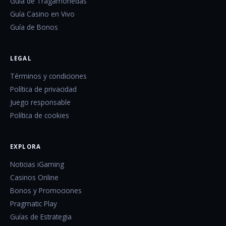
Guía de Tragamonedas
Guía Casino en Vivo
Guía de Bonos
LEGAL
Términos y condiciones
Política de privacidad
Juego responsable
Política de cookies
EXPLORA
Noticias iGaming
Casinos Online
Bonos y Promociones
Pragmatic Play
Guías de Estrategia