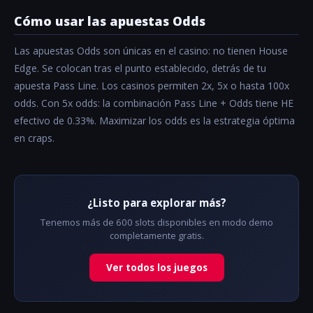
Cómo usar las apuestas Odds
Las apuestas Odds son únicas en el casino: no tienen House
Edge. Se colocan tras el punto establecido, detrás de tu
apuesta Pass Line. Los casinos permiten 2x, 5x o hasta 100x
odds. Con 5x odds: la combinación Pass Line + Odds tiene HE
efectivo de 0.33%. Maximizar los odds es la estrategia óptima
en craps.
¿Listo para explorar más?
Tenemos más de 600 slots disponibles en modo demo
completamente gratis.
Ver todos los juegos